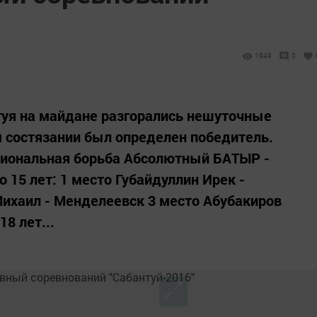
1949
0
туя на майдане разгорались нешуточные
 состязании был определен победитель.
циональная борьба Абсолютный БАТЫР -
 15 лет: 1 место Губайдуллин Ирек -
ихаил - Менделеевск 3 место Абубакиров
8 лет...