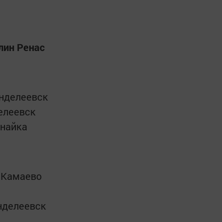
лин Ренас
енделеевск
елеевск
унайка
 Камаево
нделеевск