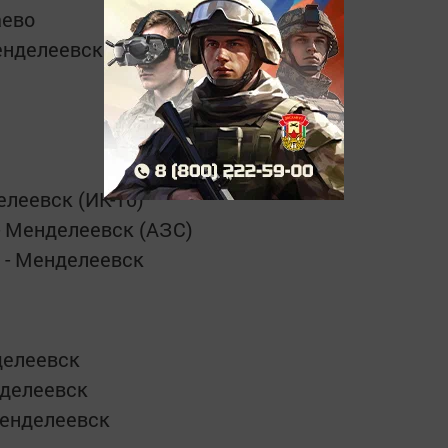
аево
енделеевск
елеевск (ИК-10)
- Менделеевск (АЗС)
 - Менделеевск
делеевск
нделеевск
Менделеевск