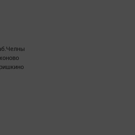
Наб.Челны
ихоново
Гришкино