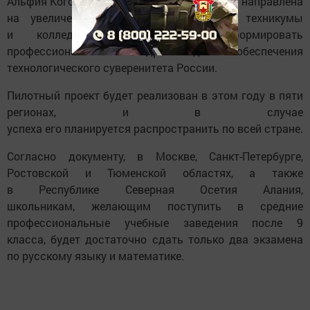
Альфия Когогина отметила, что инициатива направлена
на увеличение числа поступающих в техникумы
и колледжи, что поможет сформировать
профессиональные кадры для обеспечения
технологического суверенитета России.
Пилотный проект будет реализован в этом году в пяти
регионах, и в случае
успеха его планируется распространить по всей стране.
Согласно документу, в Москве, Санкт-Петербурге,
Ростовской и Тюменской областях, а также
в Республике Северная Осетия Алания,
школьникам, желающим поступить в средние
профессиональные учебные заведения после 9
класса, будет достаточно сдать только два экзамена
по русскому языку и математике.