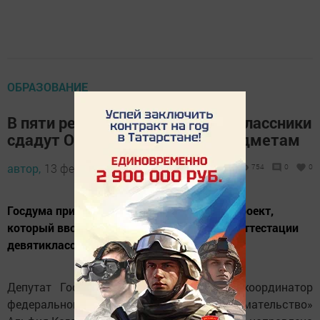
ОБРАЗОВАНИЕ
В пяти регионах России девятиклассники
сдадут ОГЭ только по двум предметам
автор,
13 февраля 2025 - 09:02
754
0
0
Госдума приняла в первом чтении законопроект,
который вводит новый порядок итоговой аттестации
девятиклассников.
Депутат Государственной Думы РФ и координатор
федерального партпроекта «Предпринимательство»