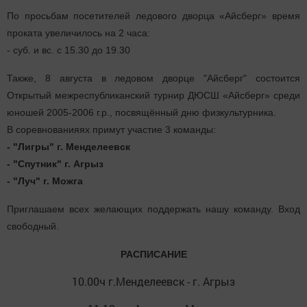
По просьбам посетителей ледового дворца «Айсберг» время
проката увеличилось на 2 часа:
-
суб. и вс. с 15.30 до 19.30
Также, 8 августа в ледовом дворце "Айсберг" состоитcя
Открытый межреспубликанский турнир ДЮСШ «Айсберг»
среди
юношей 2005-2006 г.р.
, посвящённый дню физкультурника.
В соревнованияях примут участие 3 команды:
- "Лигры" г. Менделеевск
- "Спутник" г. Агрыз
- "Луч" г. Можга
Приглашаем всех желающих поддержать нашу команду. Вход
свободный.
РАСПИСАНИЕ
10.00ч г.Менделеевск - г. Агрыз