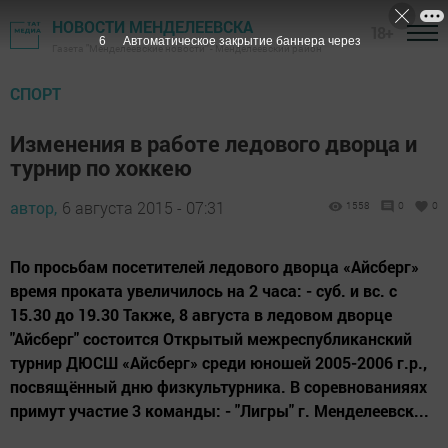
НОВОСТИ МЕНДЕЛЕЕВСКА
18+
6
Автоматическое закрытие баннера через
Газета "Менделеевские новости" - Менделеевский район
СПОРТ
Изменения в работе ледового дворца и
турнир по хоккею
автор,
6 августа 2015 - 07:31
1558
0
0
По просьбам посетителей ледового дворца «Айсберг»
время проката увеличилось на 2 часа: - суб. и вс. с
15.30 до 19.30 Также, 8 августа в ледовом дворце
"Айсберг" состоитcя Открытый межреспубликанский
турнир ДЮСШ «Айсберг» среди юношей 2005-2006 г.р.,
посвящённый дню физкультурника. В соревнованияях
примут участие 3 команды: - "Лигры" г. Менделеевск...