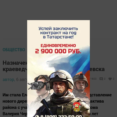
ОБЩЕСТВО
Назначен новый директор
краеведческого музея Менделеевска
автор,
6 августа 2015 - 04:35
1600
0
0
Им стала Елена Юрьевна Мещерякова. Представление
нового директора состоялось на заседании актива
района с участием руководителя райисполкома
Валерия Чершинцева. Елена Юрьевна много лет