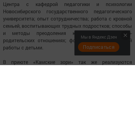
Центра с кафедрой педагогики и психологии
Новосибирского государственного педагогического
университета; опыт сотрудничества; работа с кровной
семьей, воспитывающих трудных подростков; способы
и методы преодоления конфликтов в детско-
Мы в Яндекс Дзен
родительских отношениях; формы реабилитационной
Подписаться
работы с детьми.
В приюте «Камские зори» так же реализуются
различные формы и методы по работе с семьями
оказавшие в трудной жизненной ситуации, накоплено
большое количество авторских разработок, проектов,
программ, пособий и т.д. Одним из способов
распространения педагогического опыта - это участие
в конкурсах различного уровня и передача
накопленных знаний коллегам.