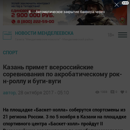
5
Автоматическое закрытие баннера через
НОВОСТИ МЕНДЕЛЕЕВСКА
18+
Газета "Менделеевские новости" - Менделеевский район
СПОРТ
Казань примет всероссийские
соревнования по акробатическому рок-
н-роллу и буги-вуги
автор,
28 октября 2017 - 05:10
1333
0
0
На площадке «Баскет-холла» соберутся спортсмены из
21 региона России. 3 по 5 ноября в Казани на площадке
спортивного центра «Баскет-холл» пройдут II