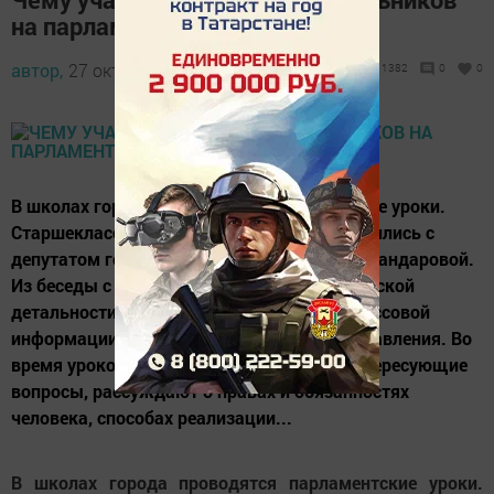
на парламентских уроках?
автор,
27 октября 2017 - 13:13
1382
0
0
В школах города проводятся парламентские уроки.
Старшеклассники первой школы познакомились с
депутатом городского Совета Джулией Искандаровой.
Из беседы с ней подробно узнали о депутатской
детальности и взаимодействии средств массовой
информации с органами местного самоуправления. Во
время уроков школьники могут задать интересующие
вопросы, рассуждают о правах и обязанностях
человека, способах реализации...
В школах города проводятся парламентские уроки.