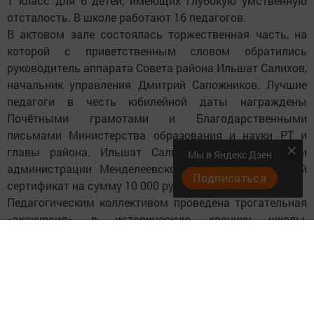
1 класс для 6 детей, имеющих глубокую умственную
отсталость. В школе работают 16 педагогов.
В актовом зале состоялась торжественная часть, на
которой с приветственным словом обратились
руководитель аппарата Совета района Ильшат Салихов,
начальник управления Дмитрий Сапожников. Лучшие
педагоги в честь юбилейной даты награждены
Почётными грамотами и Благодарственными
письмами Министерства образования и науки РТ и
главы района. Ильшат Салихов вручил от имени
Мы в Яндекс Дзен
администрации Менделеевского района подарочный
Подписаться
сертификат на сумму 10 000 рублей.
Педагогическим коллективом проведена трогательная
«экскурсия» в историческую хронику школы,
рассказали о ее сегодняшней деятельности и
учащихся.
В зале царила теплая праздничная атмосфера. На
сцене выступали воспитанники. Они порадовали гостей
песнями, трогательными стихотворениями, русскими и