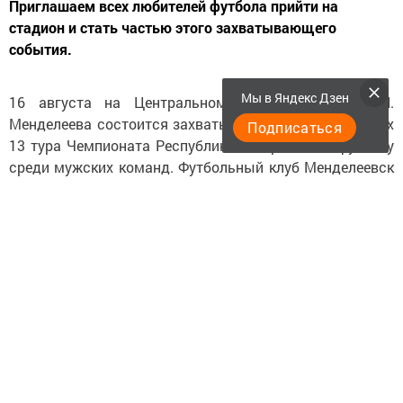
Приглашаем всех любителей футбола прийти на
стадион и стать частью этого захватывающего
события.
Мы в Яндекс Дзен
16 августа на Центральном стадионе им. Д. И.
Менделеева состоится захватывающий матч в рамках
Подписаться
13 тура Чемпионата Республики Татарстан по футболу
среди мужских команд. Футбольный клуб Менделеевск
будет принимать команду ФК Элмет из Альметьевска.
Начало встречи запланировано на 14:00, и
организаторы уже готовятся к встрече с
болельщиками. Команда Менделеевска надеется на
мощную поддержку со стороны зрителей, которая, как
всегда, играет важную роль в успехе на поле.