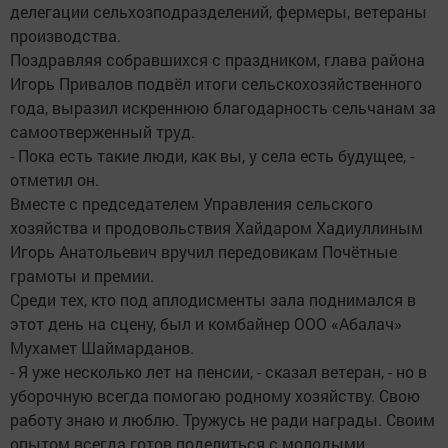
делегации сельхозподразделений, фермеры, ветераны
производства.
Поздравляя собравшихся с праздником, глава района
Игорь Привалов подвёл итоги сельскохозяйственного
года, выразил искреннюю благодарность сельчанам за
самоотверженный труд.
- Пока есть такие люди, как вы, у села есть будущее, -
отметил он.
Вместе с председателем Управления сельского
хозяйства и продовольствия Хайдаром Хадиуллиным
Игорь Анатольевич вручил передовикам Почётные
грамоты и премии.
Среди тех, кто под аплодисменты зала поднимался в
этот день на сцену, был и комбайнер ООО «Абалач»
Мухамет Шаймарданов.
- Я уже несколько лет на пенсии, - сказал ветеран, - но в
уборочную всегда помогаю родному хозяйству. Свою
работу знаю и люблю. Тружусь не ради награды. Своим
опытом всегда готов поделиться с молодыми.