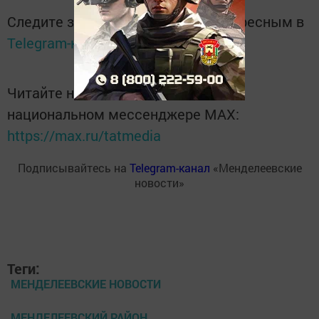
Следите за самым важным и интересным в
Telegram-канале
Татмедиа
Читайте новости Татарстана в
национальном мессенджере MАХ:
https://max.ru/tatmedia
Подписывайтесь на
Telegram-канал
«Менделеевские
новости»
Теги:
МЕНДЕЛЕЕВСКИЕ НОВОСТИ
МЕНДЕЛЕЕВСКИЙ РАЙОН