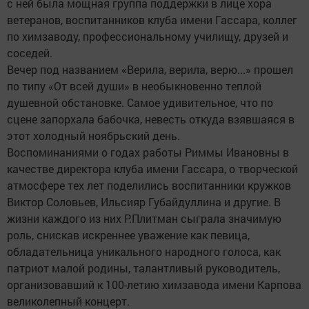
с ней была мощная группа поддержки в лице хора
ветеранов, воспитанников клуба имени Гассара, коллег
по химзаводу, профессиональному училищу, друзей и
соседей.
Вечер под названием «Верила, верила, верю...» прошел
по типу «От всей души» в необыкновенно теплой
душевной обстановке. Самое удивительное, что по
сцене запорхала бабочка, невесть откуда взявшаяся в
этот холодный ноябрьский день.
Воспоминаниями о годах работы Риммы Ивановны в
качестве директора клуба имени Гассара, о творческой
атмосфере тех лет поделились воспитанники кружков
Виктор Соловьев, Ильсияр Губайдуллина и другие. В
жизни каждого из них Р.Плитман сыграла значимую
роль, снискав искреннее уважение как певица,
обладательница уникального народного голоса, как
патриот малой родины, талантливый руководитель,
организовавший к 100-летию химзавода имени Карпова
великолепный концерт.