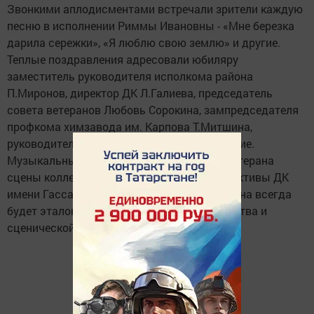
Звонкими аплодисментами встречали зрители каждую
песню в исполнении Риммы Ивановны - «Мне березка
дарила сережки», «Я люблю свою землю» и другие.
Теплые поздравления адресовали юбиляру
заместитель руководителя исполкома района
П.Миронов, директор ДК Л.Галиева, председатель
совета ветеранов Любовь Сорокина, зампредседателя
профкома химзавода им. Карпова Т.Митшина,
руководитель хора Клара Галлямова и другие.
Музыкальные подарки подготовили для ветерана
сцены коллеги по творческому цеху - коллективы ДК
имени Гассара, для которых Римма Ивановна всегда
будет эталоном исполнительского мастерства и
сценической культуры.