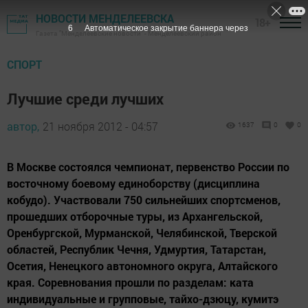
НОВОСТИ МЕНДЕЛЕЕВСКА
18+
6
Автоматическое закрытие баннера через
Газета "Менделеевские новости" - Менделеевский район
СПОРТ
Лучшие среди лучших
автор,
21 ноября 2012 - 04:57
1637
0
0
В Москве состоялся чемпионат, первенство России по
восточному боевому единоборству (дисциплина
кобудо). Участвовали 750 сильнейших спортсменов,
прошедших отборочные туры, из Архангельской,
Оренбургской, Мурманской, Челябинской, Тверской
областей, Республик Чечня, Удмуртия, Татарстан,
Осетия, Ненецкого автономного округа, Алтайского
края. Соревнования прошли по разделам: ката
индивидуальные и групповые, тайхо-дзюцу, кумитэ