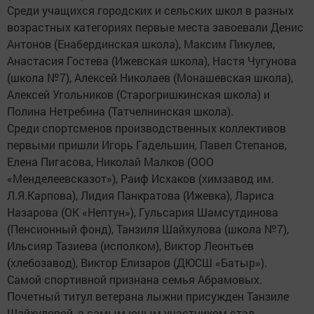
Среди учащихся городских и сельских школ в разных
возрастных категориях первые места завоевали Денис
Антонов (Енабердинская школа), Максим Пикулев,
Анастасия Гостева (Ижевская школа), Настя Чугунова
(школа №7), Алексей Николаев (Монашевская школа),
Алексей Угольников (Старогришкинская школа) и
Полина Нетребина (Татчелнинская школа).
Среди спортсменов производственных коллективов
первыми пришли Игорь Гадельшин, Павел Степанов,
Елена Пигасова, Николай Малков (ООО
«Менделеевсказот»), Раиф Исхаков (химзавод им.
Л.Я.Карпова), Лидия Панкратова (Ижевка), Лариса
Назарова (ОК «Нептун»), Гульсария Шамсутдинова
(Пенсионный фонд), Танзиля Шайхулова (школа №7),
Ильсияр Тазиева (исполком), Виктор Леонтьев
(хлебозавод), Виктор Елизаров (ДЮСШ «Батыр»).
Самой спортивной признана семья Абрамовых.
Почетный титул ветерана лыжни присужден Танзиле
Шайхуловой, а самым юным участником стал