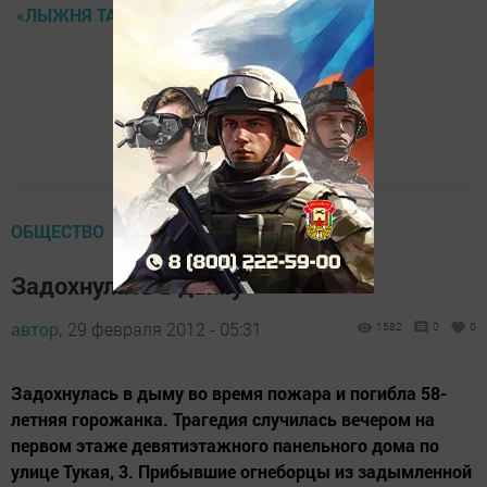
«ЛЫЖНЯ ТАТАРСТАНА – 2012»
ОБЩЕСТВО
Задохнулась в дыму
автор,
29 февраля 2012 - 05:31
1582
0
0
Задохнулась в дыму во время пожара и погибла 58-
летняя горожанка. Трагедия случилась вечером на
первом этаже девятиэтажного панельного дома по
улице Тукая, 3. Прибывшие огнеборцы из задымленной