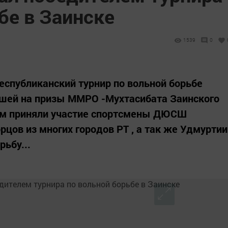
бе в Заинске
1539
0
спубликанский турнир по вольной борьбе
шей на призы ММРО -Мухтасибата Заинского
ром приняли участие спортсмены ДЮСШ
орцов из многих городов РТ , а так же Удмуртии
ьбу...