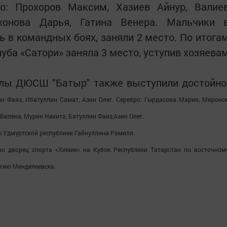
о: Прохоров Максим, Хазиев Айнур, Валие
хонова Дарья, Гатина Венера. Мальчики 
сь в командных боях, заняли 2 место. По итога
уба «Сатори» заняла 3 место, уступив хозяева
олы ДЮСШ "Батыр" также выступили достойно
ин Фаяз,
Ибатуллин Самат,
Азин Олег. Серебро:
Гырдасова Мария,
Мироно
Вилена,
Мурин Никита,
Батуллин Фаяз,
Азин Олег.
ы Удмуртской республики Гайнуллина Рамиля.
во дворец спорта «Химик» на Кубок Республики Татарстан по восточном
етию Менделеевска.