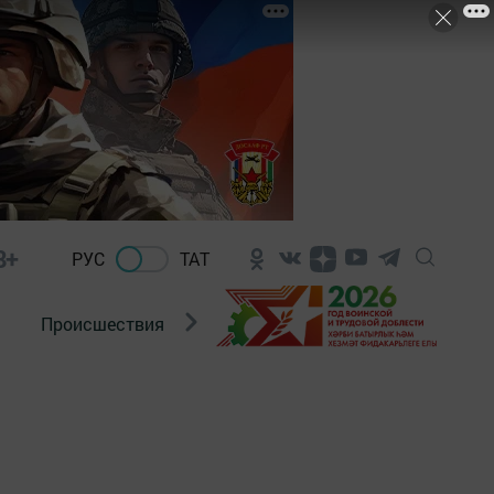
8+
РУС
ТАТ
Происшествия
Новости Госавтоинспекции