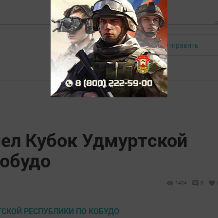
Отправить
Авторизоваться
ел Кубок Удмуртской
Кобудо
1404
0