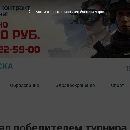
6
Автоматическое закрытие баннера через
СКА
1
Образование
Здравоохранение
Спорт
ал победителем турнира