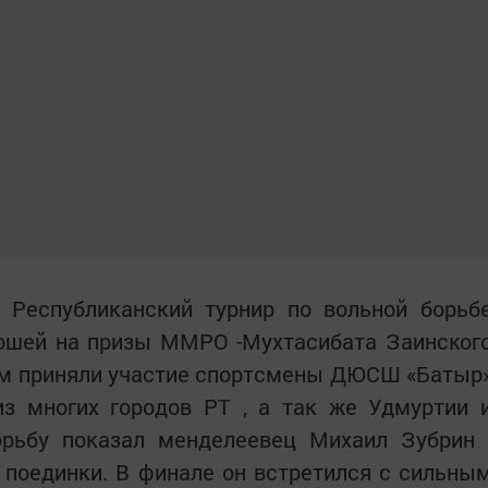
Республиканский турнир по вольной борьб
ошей на призы ММРО -Мухтасибата Заинског
ром приняли участие спортсмены ДЮСШ «Батыр
из многих городов РТ , а так же Удмуртии 
рьбу показал менделеевец Михаил Зубрин 
поединки. В финале он встретился с сильны