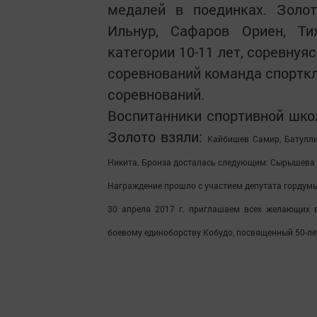
медалей в поединках. Золот
Ильнур, Сафаров Ориен, Ти
категории 10-11 лет, соревнуя
соревнований команда спорткл
соревнований.
Воспитанники спортивной шк
Золото взяли:
Кайбишев Самир,
Батулл
Никита. Бронза досталась следующим:
Сырышева 
Награждение прошло с участием депутата гордум
30 апреля 2017 г. приглашаем всех желающих 
боевому единоборству Кобудо, посвященный 50-л