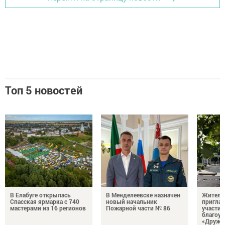
Топ 5 новостей
В Елабуге открылась
В Менделеевске назначен
Жителе
Спасская ярмарка с 740
новый начальник
пригла
мастерами из 16 регионов
Пожарной части № 86
участие
благоус
«Дружб