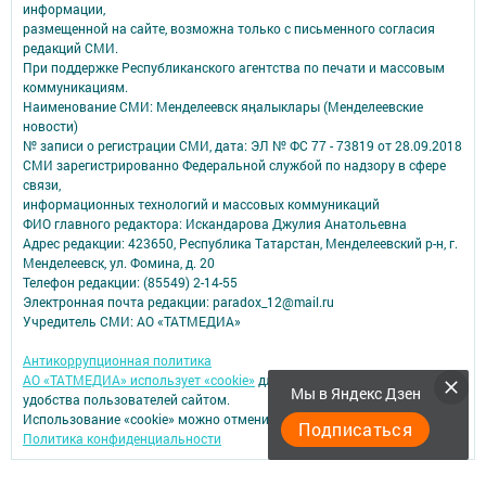
информации,
размещенной на сайте, возможна только с письменного согласия
редакций СМИ.
При поддержке Республиканского агентства по печати и массовым
коммуникациям.
Наименование СМИ: Менделеевск яӊалыклары (Менделеевские
новости)
№ записи о регистрации СМИ, дата: ЭЛ № ФС 77 - 73819 от 28.09.2018
СМИ зарегистрированно Федеральной службой по надзору в сфере
связи,
информационных технологий и массовых коммуникаций
ФИО главного редактора: Искандарова Джулия Анатольевна
Адрес редакции: 423650, Республика Татарстан, Менделеевский р-н, г.
Менделеевск, ул. Фомина, д. 20
Телефон редакции: (85549) 2-14-55
Электронная почта редакции: paradox_12@mail.ru
Учредитель СМИ: АО «ТАТМЕДИА»
Антикоррупционная политика
АО «ТАТМЕДИА» использует «cookie»
для персонализации сервисов и
Мы в Яндекс Дзен
удобства пользователей сайтом.
Использование «cookie» можно отменить в настройках браузера.
Подписаться
Политика конфиденциальности