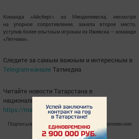
Команда «Айсберг» из Менделеевска, несмотря
на упорное сопротивление, заняла второе место,
уступив более опытным игрокам из Ижевска — команде
«Летчики».
Следите за самым важным и интересным в
Telegram-канале
Татмедиа
Читайте новости Татарстана в
национальном мессенджере MАХ:
https://max.ru/tatmedia
Подписывайтесь на
Telegram-канал
«Менделеевские
новости»