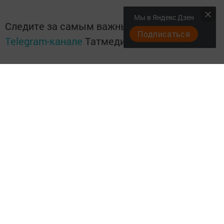
Мы в Яндекс Дзен
Следите за самым важным и интересным в
Подписаться
Telegram-канале
Татмедиа
Читайте новости Татарстана в
национальном мессенджере MАХ:
https://max.ru/tatmedia
Подписывайтесь на
Telegram-канал
«Менделеевские
новости»
Перейти на страницу новости