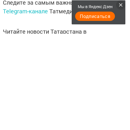
Следите за самым важным и интересным в
Мы в Яндекс Дзен
Telegram-канале
Татмедиа
Подписаться
Читайте новости Татарстана в
национальном мессенджере MАХ:
https://max.ru/tatmedia
Подписывайтесь на
Telegram-канал
«Менделеевские
новости»
Теги:
МЕНДЕЛЕЕВСКИЕ НОВОСТИ
МЕНДЕЛЕЕВ