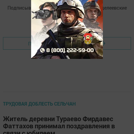
Подписывайтесь на
Telegram-канал
«Менделеевские
новости»
Перейти на страницу новости
ТРУДОВАЯ ДОБЛЕСТЬ СЕЛЬЧАН
Житель деревни Тураево Фирдавес
Фаттахов принимал поздравления в
связи с юбилеем