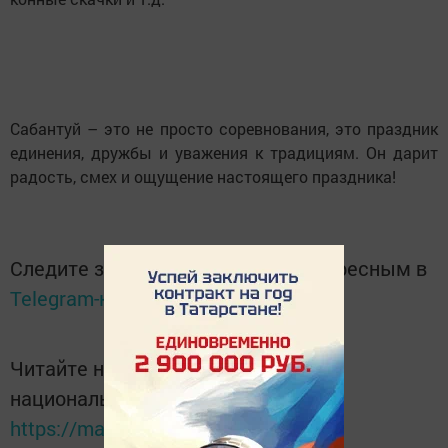
Сабантуй – это не просто соревнования, это праздник
единения, дружбы и уважения к традициям. Он дарит
радость, смех и ощущение настоящего праздника!
Следите за самым важным и интересным в
Telegram-канале
Татмедиа
Читайте новости Татарстана в
национальном мессенджере MАХ:
https://max.ru/tatmedia