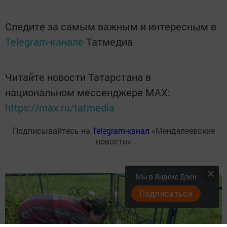
Следите за самым важным и интересным в
Telegram-канале
Татмедиа
Читайте новости Татарстана в
национальном мессенджере MАХ:
https://max.ru/tatmedia
Подписывайтесь на
Telegram-канал
«Менделеевские
новости»
Мы в Яндекс Дзен
Подписаться