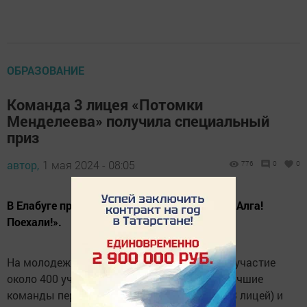
ОБРАЗОВАНИЕ
Команда 3 лицея «Потомки
Менделеева» получила специальный
приз
автор,
1 мая 2024 - 08:05
776
0
0
В Елабуге прошел республиканский форум «Алга!
Поехали!».
На молодежном форуме в Елабуге приняли участие
около 400 участников. Были приглашены лучшие
команды первичных отделений (2 школа и 3 лицей) и