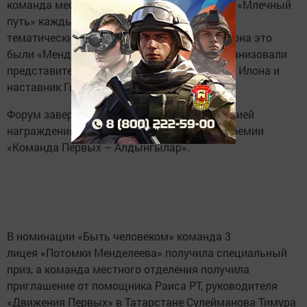
команда местного отделения. На площадке «Млечный
путь» каждый из районов представил свой
тематический мастер-класс. От нашего района это
были «Менделеевские узоры», который организовали
представители Псеевской школы: Шашкова Илона и
наставник Гилязова Фаниля.
Форум завершился торжественной церемонией
награждения по итогам республиканской премии
«Команда Первых – Алдынгылар».
В номинации «Быть человеком» команда 3
лицея «Потомки Менделеева» получила специальный
приз, а команда местного отделения получила
приглашение от помощника Раиса РТ, руководителя
«Движения Первых» в Татарстане Сулейманова Тимура