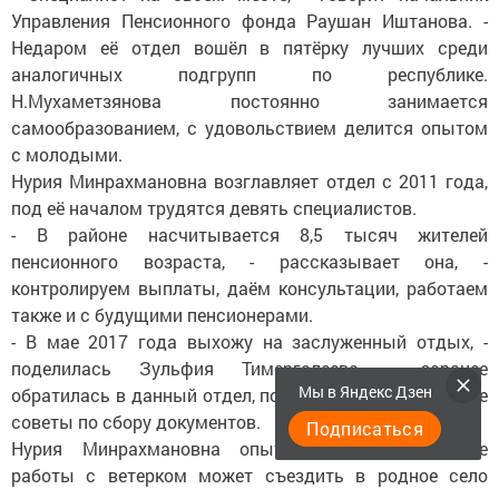
Управления Пенсионного фонда Раушан Иштанова. -
Недаром её отдел вошёл в пятёрку лучших среди
аналогичных подгрупп по республике.
Н.Мухаметзянова постоянно занимается
самообразованием, с удовольствием делится опытом
с молодыми.
Нурия Минрахмановна возглавляет отдел с 2011 года,
под её началом трудятся девять специалистов.
- В районе насчитывается 8,5 тысяч жителей
пенсионного возраста, - рассказывает она, -
контролируем выплаты, даём консультации, работаем
также и с будущими пенсионерами.
- В мае 2017 года выхожу на заслуженный отдых, -
поделилась Зульфия Тимергалеева, - заранее
Мы в Яндекс Дзен
обратилась в данный отдел, подсказали, дали дельные
советы по сбору документов.
Подписаться
Нурия Минрахмановна опытный водитель, после
работы с ветерком может съездить в родное село