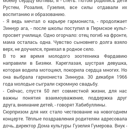
моему сердцу мотивы, я - спеть. Потом родились дети
Рустем, Розалия, Гузелия, все силы отдавали их
воспитанию и образованию.
- Я ведь мечтал о карьере гармониста, - продолжает
Зиннур ага, - после школы поступил в Пермское культ-
просвет училище. Одно огорчало: отец погиб на фронте,
мама осталась одна. Чувство сыновнего долга взяло
верх, не доучился, приехал в родное село.
В то же время молодого зоотехника Фардавию
направили в Бизяки. Кареглазая, шустрая девушка,
которая водила мотоцикл, покорила сердца многих. Но
она выбрала гармониста Зиннура. 30 декабря 1966
года молодые сыграли скромную свадьбу.
- Сейчас, спустя 50 лет совместной жизни, для нас
важны понятия взаимоуважение, поддержка друг
друга, внимание детей, - говорят Хабибуллины.
Сюрпризом для них стало чествование на новогоднем
концерте. Тёплые поздравления родителям адресовала
дочь, директор Дома культуры Гузелия Гумерова. Внук -