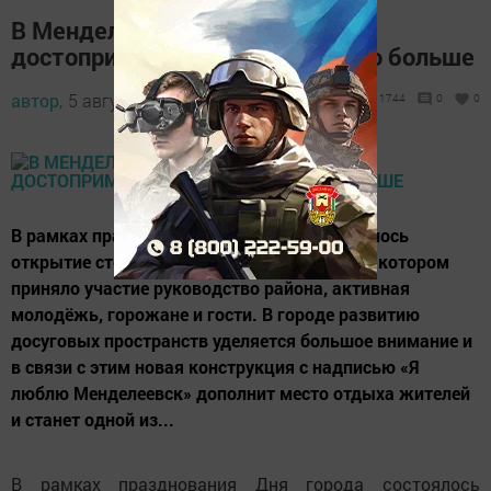
В Менделеевске одной
достопримечательностью стало больше
автор,
5 августа 2016 - 20:40
1744
0
0
В рамках празднования Дня города состоялось
открытие стелы «Я люблю Менделеевск», в котором
приняло участие руководство района, активная
молодёжь, горожане и гости. В городе развитию
досуговых пространств уделяется большое внимание и
в связи с этим новая конструкция с надписью «Я
люблю Менделеевск» дополнит место отдыха жителей
и станет одной из...
В рамках празднования Дня города состоялось