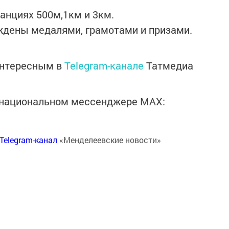
анциях 500м,1км и 3км.
ждены медалями, грамотами и призами.
интересным в
Telegram-канале
Татмедиа
в национальном мессенджере MАХ:
Telegram-канал
«Менделеевские новости»