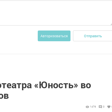
Отправить
Авторизоваться
отеатра «Юность» во
ов
1476
0