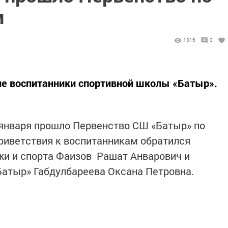
м
1316
0
ие воспитанники спортивной школы «Батыр».
 января прошло Первенство СШ «Батыр» по
риветствия к воспитанникам обратился
жи и спорта Фаизов Рашат Анварович и
Батыр» Габдулбареева Оксана Петровна.