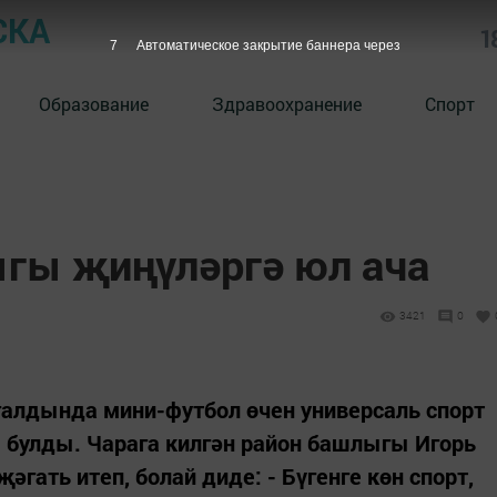
СКА
1
6
Автоматическое закрытие баннера через
Образование
Здравоохранение
Спорт
гы җиңүләргә юл ача
3421
0
галдында мини-футбол өчен универсаль спорт
булды. Чарага килгән район башлыгы Игорь
гать итеп, болай диде: - Бүгенге көн спорт,