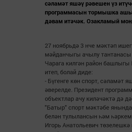
сәламәт яшәү рәвешен үз итүч
программасын тормышка ашыр
дәвам итәчәк. Озакламый мон
27 ноябрьдә 3 нче мәктәп ише
мәйданчыгы ачылу тантанасы
Чарага килгән район башлыгы 
итеп, болай диде:
- Бүгенге көн спорт, сәламәт 
әверелде. Президент програ
объектлар ачу киләчәктә дә 
"Батыр" спорт мәктәбе янынд
белән тулылансын һәм һәркем 
Игорь Анатольевич төзелешкә 