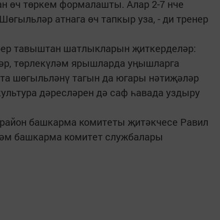
ан өч төркем формалашты. Алар 2-7 нче
өгыльләр атнага өч тапкыр уза, - ди тренер
бер тавыштан шатлыкларын җиткерделәр:
ләр, төрлекүләм ярышларда уңышларга
а шөгыльләнү тагын да югары нәтиҗәләр
ультура дәресләрен дә саф һавада уздыру
район башкарма комитеты җитәкчесе Равил
һәм башкарма комитет службалары