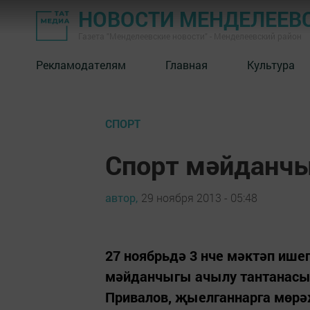
НОВОСТИ МЕНДЕЛЕЕВ
Газета "Менделеевские новости" - Менделеевский район
Рекламодателям
Главная
Культура
СПОРТ
Спорт мәйданчы
автор,
29 ноября 2013 - 05:48
27 ноябрьдә 3 нче мәктәп ише
мәйданчыгы ачылу тантанасы 
Привалов, җыелганнарга мөрәҗә