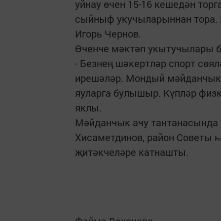
уйнау өчен 15-16 кешедән торг
сыйныф укучыларыннан тора. Ш
Игорь Чернов.
Өченче мәктәп укытучылары 
- Безнең шәкертләр спорт сөя
ирешәләр. Мондый мәйданчыкт
яуларга булышыр. Күпләр физк
яклы.
Мәйданчык ачу тантанасында 
Хисаметдинов, район Советы 
җитәкчеләре катнашты.