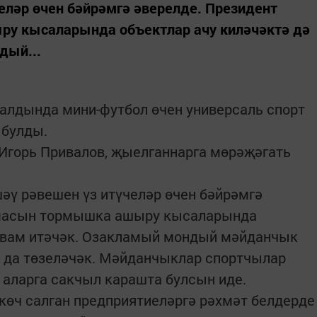
еләр өчен бәйрәмгә әверелде. Президент
у кысаларында объектлар ачу киләчәктә дә
дый...
галдында мини-футбол өчен универсаль спорт
 булды.
Игорь Привалов, җыелганнарга мөрәҗәгать
яшәү рәвешен үз итүчеләр өчен бәйрәмгә
ммасын тормышка ашыру кысаларында
дәвам итәчәк. Озакламый мондый мәйданчык
а да төзеләчәк. Мәйданчыклар спортчылар
аларга сакчыл карашта булсын иде.
көч салган предприятиеләргә рәхмәт белдерде