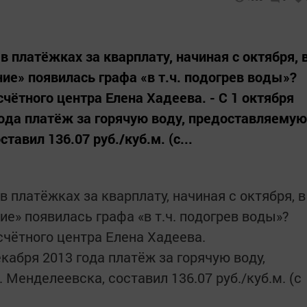
 платёжках за кварплату, начиная с октября, 
ие» появилась графа «в т.ч. подогрев воды»?
чётного центра Елена Хадеева. - С 1 октября
года платёж за горячую воду, предоставляемую
тавил 136.07 руб./куб.м. (с...
 платёжках за кварплату, начиная с октября, в
е» появилась графа «в т.ч. подогрев воды»?
счётного центра Елена Хадеева.
декабря 2013 года платёж за горячую воду,
Менделеевска, составил 136.07 руб./куб.м. (с