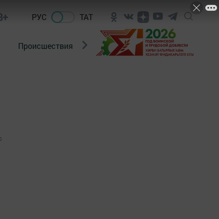
8+
РУС
ТАТ
Происшествия
Новости Госавтоинспекции
0