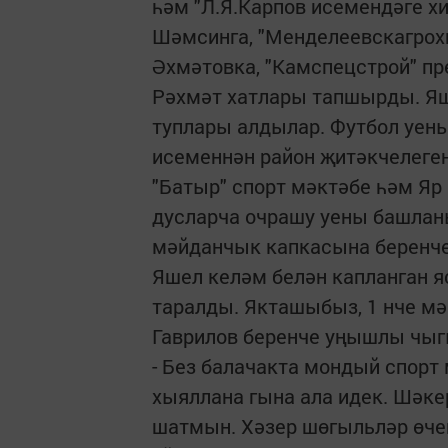
һәм "Л.Я.Карпов исемендәге 
Шәмсинга, "Менделеевскагро
Әхмәтовка, "Камспецстрой" п
Рәхмәт хатлары тапшырды. Яш
туплары алдылар. Футбол уены
исеменнән район җитәкчелеген
"Батыр" спорт мәктәбе һәм Я
дусларча очрашу уены башлан
мәйданчык капкасына беренче
Яшел келәм белән капланган 
таралды. Якташыбыз, 1 нче м
Гаврилов беренче уңышлы чы
- Без балачакта мондый спорт
хыяллана гына ала идек. Шәк
шатмын. Хәзер шөгыльләр өче