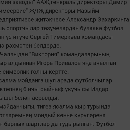
химия заводы" ААҖ генераль директоры Дамир
химсервис" ҖЧҖ директоры Назыйм
редприятиесе җитәкчесе Александр Захаркинга
ь спортчылар төзүчеләрдән бүләккә футбол
н үз итүче Сергей Тимеркәев командасы
ә рәхмәтен белдерде.
р Чаллыдан "Виктория" командаларының
ыр алдыннан Игорь Привалов яңа ачылган
 символик голны кертте.
ясалма мәйданга шул арада футболчылар
әктәпнең 6 нчы сыйныф укучысы Илдар
гышы белән аерылды.
 мәйданчыгы, тигез ясалма кыр турында
ертләремнең мондый көнне күрүләренә
н барлык шартлар да тудырылган. Футбол