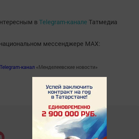
интересным в
Telegram-канале
Татмедиа
в национальном мессенджере MАХ:
Telegram-канал
«Менделеевские новости»