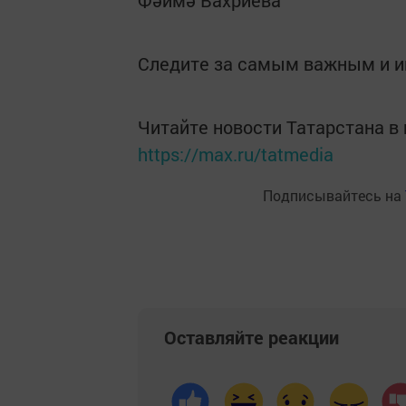
Фәймә Вахриева
Следите за самым важным и 
Читайте новости Татарстана 
https://max.ru/tatmedia
Подписывайтесь на
Оставляйте реакции