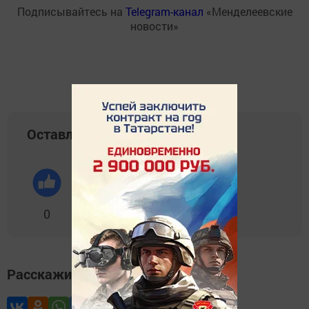
Подписывайтесь на
Telegram-канал
«Менделеевские
новости»
Оставляйте реакции
0
0
0
0
0
Расскажите друзьям