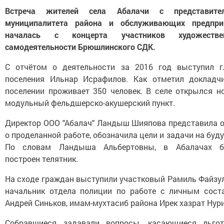
Встреча жителей села Абалачи с представите
муниципалитета района и обслуживающих предпри
началась с концерта участников художестве
самодеятельности Брюшлинского СДК.
С отчётом о деятельности за 2016 год выступил г
поселения Ильнар Исрафилов. Как отметил докладчи
поселении проживает 350 человек. В селе открылся н
модульный фельдшерско-акушерский пункт.
Директор ООО "Абалач" Ландыш Шияпова представила о
о проделанной работе, обозначила цели и задачи на буд
По словам Ландыша Альбертовны, в Абалачах б
построен телятник.
На сходе граждан выступили участковый Рамиль Файзул
начальник отдела полиции по работе с личным сост
Андрей Синьков, имам-мухтасиб района Ирек хазрат Нури
Собравшиеся задавали вопросы, касающиеся льгот