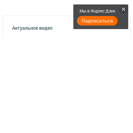
Мы в Яндекс Дзен
Подписаться
Актуальное видео
Главная
Документы
Разное
Телефон АО «ТАТМЕДИА»:
(843) 222 09 84
18+
;