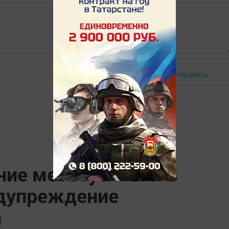
Отправить
Авторизоваться
ние метеоусловий в
едупреждение
а