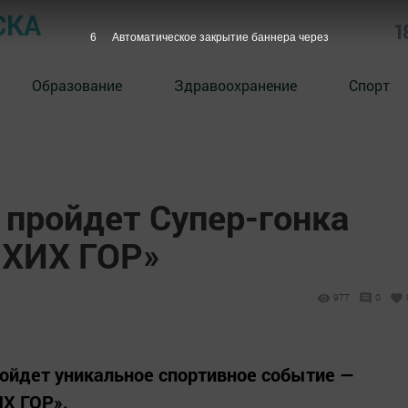
СКА
1
5
Автоматическое закрытие баннера через
Образование
Здравоохранение
Спорт
 пройдет Супер-гонка
ХИХ ГОР»
977
0
ойдет уникальное спортивное событие —
Х ГОР».