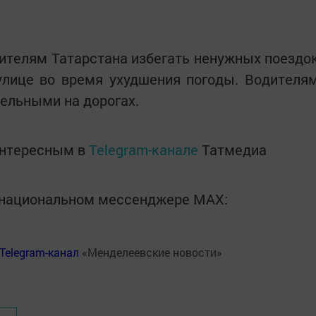
ителям Татарстана избегать ненужных поездо
улице во время ухудшения погоды. Водителя
ельными на дорогах.
интересным в
Telegram-канале
Татмедиа
в национальном мессенджере MАХ:
Telegram-канал
«Менделеевские новости»