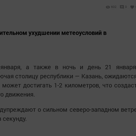
602
0
чительном ухудшении метеоусловий в
января, а также в ночь и день 21 января
лючая столицу республики — Казань, ожидаютс
может достигать 1-2 километров, что создас
о движения.
едупреждают о сильном северо-западном ветр
 секунду.