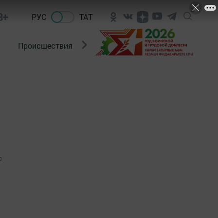
8+
РУС
ТАТ
Происшествия
Новости Госавтоинспекции
0