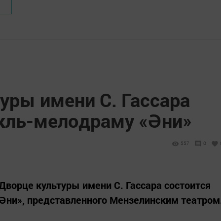
уры имени С. Гассара
кль-мелодраму «Әни»
557
0
о Дворце культуры имени С. Гассара состоится
Әни», представленного Мензелинским театром