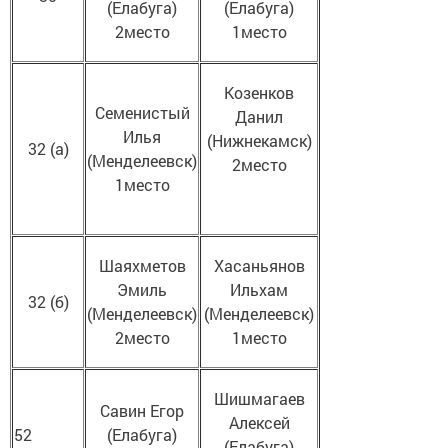
(Елабуга)
(Елабуга)
2место
1место
Козенков
Семенистый
Данил
Илья
(Нижнекамск)
32 (а)
(Менделеевск)
2место
1место
Шаяхметов
Хасаньянов
Эмиль
Ильхам
32 (б)
(Менделеевск)
(Менделеевск)
2место
1место
Шишмагаев
Савин Егор
Алексей
52
(Елабуга)
(Елабуга)