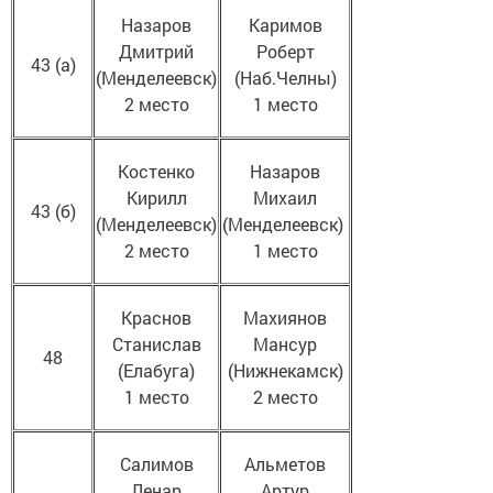
Назаров
Каримов
Дмитрий
Роберт
43 (а)
(Менделеевск)
(Наб.Челны)
2 место
1 место
Костенко
Назаров
Кирилл
Михаил
43 (б)
(Менделеевск)
(Менделеевск)
2 место
1 место
Краснов
Махиянов
Станислав
Мансур
48
(Елабуга)
(Нижнекамск)
1 место
2 место
Салимов
Альметов
Ленар
Артур