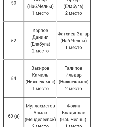
50
(Наб.Челны)
(Елабуга)
1 место
2 место
Карпов
Фатхиев Эдгар
Даниил
52
(Наб.Челны)
(Елабуга)
1 место
2 место
Закиров
Талипов
Камиль
Ильдар
54
(Нижнекамск)
(Нижнекамск)
1 место
2 место
Муллахметов
Фокин
Алмаз
Владислав
60 (а)
(Менделеевск)
(Наб.Челны)
2 место
1 место