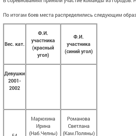
В соревнованиях приняли участие команды из городов: 
По итогам боев места распределились следующим обра
Ф.И.
Ф.И.
участника
Вес. кат.
участника
(красный
(синий угол)
угол)
Девушки
2001-
2002
Марюхина
Романова
Ирина
Светлана
(Наб.Челны)
(Кам.Поляны)
54