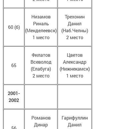
Низамов
Трехонин
Риналь
Данил
60 (б)
(Менделеевск)
(Наб.Челны)
1 место
2 место
Филатов
Цветов
Всеволод
Александр
65
(Елабуга)
(Нижнекамск)
2 место
1 место
2001-
2002
Романов
Гарифуллин
Динар
Данил
56