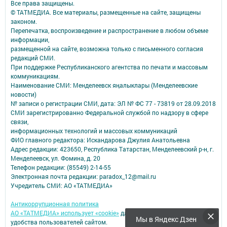
Все права защищены.
© ТАТМЕДИА. Все материалы, размещенные на сайте, защищены
законом.
Перепечатка, воспроизведение и распространение в любом объеме
информации,
размещенной на сайте, возможна только с письменного согласия
редакций СМИ.
При поддержке Республиканского агентства по печати и массовым
коммуникациям.
Наименование СМИ: Менделеевск яӊалыклары (Менделеевские
новости)
№ записи о регистрации СМИ, дата: ЭЛ № ФС 77 - 73819 от 28.09.2018
СМИ зарегистрированно Федеральной службой по надзору в сфере
связи,
информационных технологий и массовых коммуникаций
ФИО главного редактора: Искандарова Джулия Анатольевна
Адрес редакции: 423650, Республика Татарстан, Менделеевский р-н, г.
Менделеевск, ул. Фомина, д. 20
Телефон редакции: (85549) 2-14-55
Электронная почта редакции: paradox_12@mail.ru
Учредитель СМИ: АО «ТАТМЕДИА»
Антикоррупционная политика
АО «ТАТМЕДИА» использует «cookie»
для персонализации сервисов и
Мы в Яндекс Дзен
удобства пользователей сайтом.