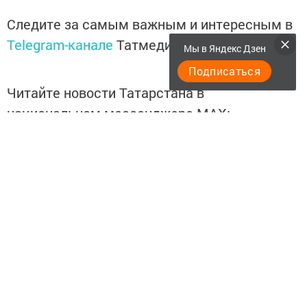
Следите за самым важным и интересным в
Telegram-канале
Татмедиа
Мы в Яндекс Дзен
Подписаться
Читайте новости Татарстана в
национальном мессенджере MАХ:
https://max.ru/tatmedia
Подписывайтесь на
Telegram-канал
«Менделеевские
новости»
Теги:
МЕНДЕЛЕЕВСКИЕ НОВОСТИ