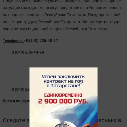
Получить исчерпывающую информацию, разъяснить спорные
ситуации гражданам помогут представители Уполномоченного
по правам человека в Республике Татарстан, Государственной
инспекции труда в Республике Татарстан, Министерства труда,
занятости и социальной защиты Республики Татарстан.
Телефоны:
· 8 (843) 236-40-17
· 8 (843) 236-40-98
· 8 (843) 236-40-62
Время консультации:
с 10.00 до 17.00
Следите за самым важным и интересным в