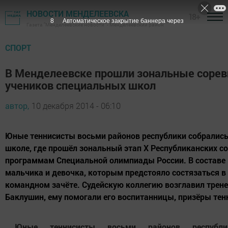
НОВОСТИ МЕНДЕЛЕЕВСКА
18+
7
Автоматическое закрытие баннера через
Газета "Менделеевские новости" - Менделеевский район
СПОРТ
В Менделеевске прошли зональные сорев
учеников специальных школ
автор,
10 декабря 2014 - 06:10
Юные теннисисты восьми районов республики собрались
школе, где прошёл зональный этап X Республиканских с
программам Специальной олимпиады России. В составе
мальчика и девочка, которым предстояло состязаться в
командном зачёте. Судейскую коллегию возглавил тре
Баклушин, ему помогали его воспитанницы, призёры тен
Юные теннисисты восьми районов республ