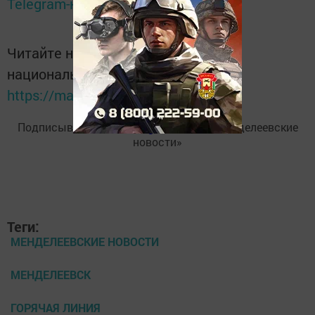
Telegram-канале
Татмедиа
Читайте новости Татарстана в
национальном мессенджере MАХ:
https://max.ru/tatmedia
Подписывайтесь на
Telegram-канал
«Менделеевские
новости»
Теги:
МЕНДЕЛЕЕВСКИЕ НОВОСТИ
МЕНДЕЛЕЕВСК
ГОРЯЧАЯ ЛИНИЯ