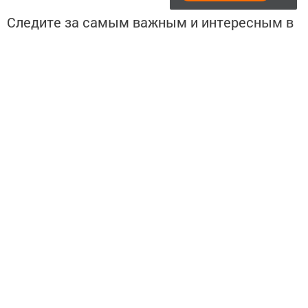
Следите за самым важным и интересным в
Telegram-канале
Татмедиа
Читайте новости Татарстана в
национальном мессенджере MАХ:
https://max.ru/tatmedia
Подписывайтесь на
Telegram-канал
«Менделеевские
новости»
Теги:
МЕНДЕЛЕЕВСКИЕ НОВОСТИ
МЕНДЕЛЕЕВСК