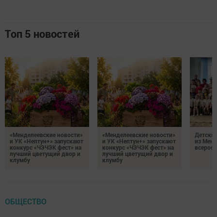
Топ 5 новостей
«Менделеевские новости»
«Менделеевские новости»
Детский
и УК «Нептун+» запускают
и УК «Нептун+» запускают
из Менд
конкурс «ЧЭЧЭК фест» на
конкурс «ЧЭЧЭК фест» на
всеросс
лучший цветущий двор и
лучший цветущий двор и
клумбу
клумбу
ОБЩЕСТВО