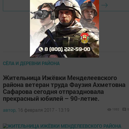
Перейти на страницу новости
СЁЛА И ДЕРЕВНИ РАЙОНА
Жительница Ижёвки Менделеевского
района ветеран труда Фаузия Ахметовна
Сафарова сегодня отпраздновала
прекрасный юбилей – 90-летие.
автор,
16 февраля 2017 - 13:19
1332
0