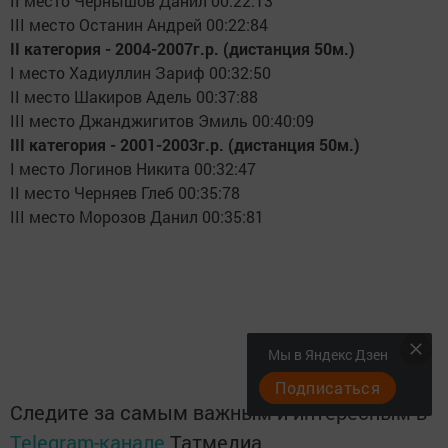
II место Чернышов Данил 00:22:13
III место Останин Андрей 00:22:84
II категория - 2004-2007г.р. (дистанция 50м.)
I место Хадиуллин Зариф 00:32:50
II место Шакиров Адель 00:37:88
III место Джанджигитов Эмиль 00:40:09
III категория - 2001-2003г.р. (дистанция 50м.)
I место Логинов Никита 00:32:47
II место Черняев Глеб 00:35:78
III место Морозов Данил 00:35:81
Мы в Яндекс Дзен
Подписаться
Следите за самым важным и интересным в
Telegram-канале
Татмедиа