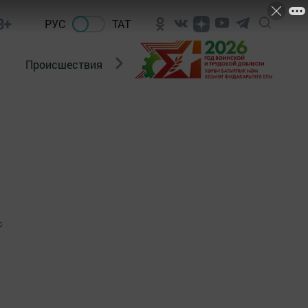
8+
РУС
ТАТ
Происшествия
Новости Госавтоинспекции
0