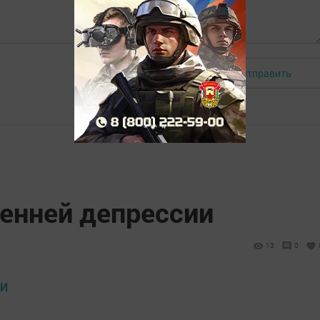
Отправить
Авторизоваться
сенней депрессии
13
0