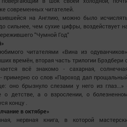
 повергающий в шок своей холодной, почт
же современных читателей.
ушившейся на Англию, можно было исчислят
здо сильнее, чем сухие цифры, воздействует н
пережившего "Чумной Год"
й»
юбимого читателями «Вина из одуванчиков»
ших времён, вторая часть трилогии Брэдбери 
нается всё знакомо - сахарная, солнечна
 - примерно со слов «Пароход дал прощальны
е: оно брызнуло слезами у него из глаз...» 
е о детстве, а о взрослении, о болезненно
ся концу .
олчание в октябре»
чная, нервная книга, в которой мастерск