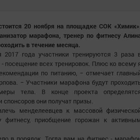
остоится 20 ноября на площадке СОК «Химик»
анизатор марафона, тренер по фитнесу Алин
роходить в течение месяца.
я 2017 года участники тренируются 3 раза 
 - посещение всех тренировок. Плюс ко всему 
рекомендации по питанию, − отмечает главны
рпова. − Участники марафона будут проходит
амеры тела. В конце проекта определятс
и спонсоров они получат призы.
влечь менделеевцев к массовой физическо
у фитнесу, приобщение горожан к активны
ело в порядок. Тогда вам на фитнес - марафо