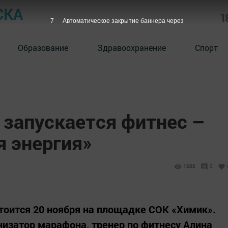
СКА
1
6
Автоматическое закрытие баннера через
Образование
Здравоохранение
Спорт
 запускается фитнес –
 энергия»
1888
0
стоится 20 ноября на площадке СОК «Химик».
низатор марафона, тренер по фитнесу Алина