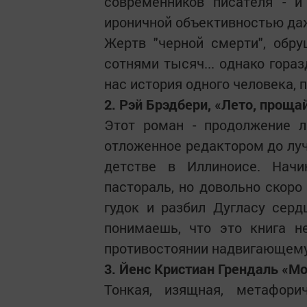
современников писателя - и
ироничной объективностью да
Жертв "черной смерти", обр
сотнями тысяч... однако гора
нас история одного человека, 
2. Рэй Брэдбери, «Лето, проща
Этот роман - продолжение л
отложенное редактором до луч
детстве в Иллиноисе. Начи
пастораль, но довольно скоро
гудок и разбил Дугласу сердц
понимаешь, что это книга н
противостоянии надвигающему
3. Йенс Кристиан Грендаль «М
Тонкая, изящная, метафори