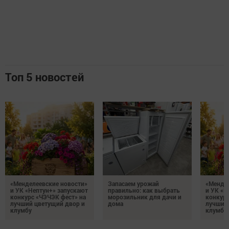
Топ 5 новостей
«Менделеевские новости»
Запасаем урожай
«Мендел
и УК «Нептун+» запускают
правильно: как выбрать
и УК «Н
конкурс «ЧЭЧЭК фест» на
морозильник для дачи и
конкурс
лучший цветущий двор и
дома
лучший
клумбу
клумбу