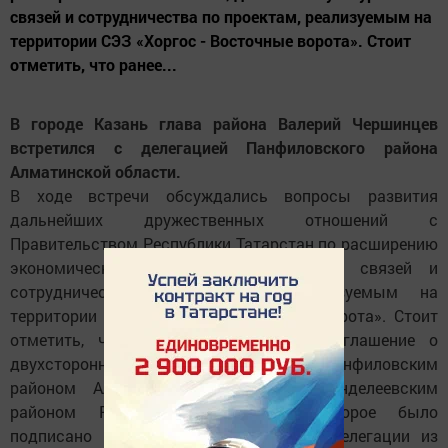
связей и сотрудничества по проектам, реализуемым на
территории СЭЗ «Хоргос - Восточные ворота». Стоит
отметить, что ранее...
В городе Казань глава района Валерий Чершинцев
встретился с делегацией Панфиловского района
Алматинской области.
В ходе встречи обсуждались вопросы развития
дальнейших дружественных отношений с
Правительством Республики Татарстан по расширению
экономических, деловых и культурных связей и
сотрудничества по проектам, реализуемым на
территории СЭЗ «Хоргос - Восточные ворота». Стоит
отметить, что ранее было принято соглашение о
двухстороннем сотрудничестве между Панфиловским
районом Алматинской области и Менделеевским
районом Республики Татарстан. Которое было
подписано в рамках визита в регион делегации из