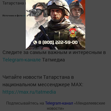
Татарстана в конце марта текущего года.
Источник и фото:
mendeleevsk.tatarstan.ru
Следите за самым важным и интересным в
Telegram-канале
Татмедиа
Читайте новости Татарстана в
национальном мессенджере MАХ:
https://max.ru/tatmedia
Подписывайтесь на
Telegram-канал
«Менделеевские
новости»