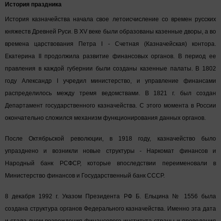
История праздника
История казначейства начала свое летоисчисление со времен русских
княжеств Древней Руси. В XV веке были образованы казенные дворы, а во
времена царствования Петра I - Счетная (Казначейская) контора.
Екатерина II продолжила развитие финансовых органов. В период ее
правления в каждой губернии были созданы казенные палаты. В 1802
году Александр I учредил министерство, и управление финансами
распределилось между тремя ведомствами. В 1821 г. был создан
Департамент государственного казначейства. С этого момента в России
окончательно сложился механизм функционирования данных органов.
После Октябрьской революции, в 1918 году, казначейство было
упразднено и возникли новые структуры - Наркомат финансов и
Народный банк РСФСР, которые впоследствии переименовали в
Министерство финансов и Государственный банк СССР.
8 декабря 1992 г. Указом Президента РФ Б. Ельцина № 1556 была
создана структура органов Федерального казначейства. Именно эта дата
и стала днем возрождения финансового института страны и проведения