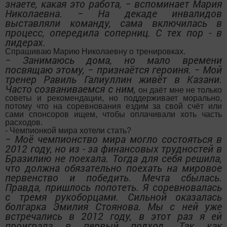
знаете, какая это работа, − вспоминает Мария
Николаевна. − На декаде инвалидов
выставляли команду, сама включилась в
процесс, опередила соперниц. С тех пор - в
лидерах.
Спрашиваю Марию Николаевну о тренировках.
− Занимаюсь дома, но мало времени
посвящаю этому, − признаётся героиня. − Мой
тренер Равиль Галиуллин живёт в Казани.
Часто созваниваемся с ним,
он даёт мне не только
советы и рекомендации, но поддерживает морально,
потому что на соревнования ездим за свой счёт или
сами спонсоров ищем, чтобы оплачивали хоть часть
расходов.
- Чемпионкой мира хотели стать?
− Моё чемпионство мира могло состояться в
2012 году, но из - за финансовых трудностей в
Бразилию не поехала. Тогда для себя решила,
что должна обязательно поехать на мировое
первенство и победить. Мечта сбылась.
Правда, пришлось попотеть. Я соревновалась
с тремя рукоборцами. Сильной оказалась
болгарка Эмилия Стоянова. Мы с ней уже
встречались в 2012 году, в этот раз я ей
проиграла в первый подход. Так как