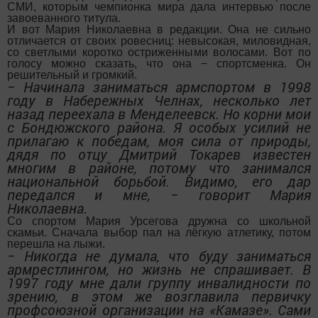
СМИ, которым чемпионка мира дала интервью после
завоеванного титула.
И вот Мария Николаевна в редакции. Она не сильно
отличается от своих ровесниц: невысокая, миловидная,
со светлыми коротко остриженными волосами. Вот по
голосу можно сказать, что она − спортсменка. Он
решительный и громкий.
− Начинала заниматься армспортом в 1998
году в Набережных Челнах, несколько лет
назад переехала в Менделеевск. Но корни мои
с Бондюжского района. Я особых усилий не
прилагаю к победам, моя сила от природы,
дядя по отцу Дмитрий Токарев известен
многим в районе, потому что занимался
национальной борьбой. Видимо, его дар
передался и мне, − говорит Мария
Николаевна.
Со спортом Мария Урсегова дружна со школьной
скамьи. Сначала выбор пал на лёгкую атлетику, потом
перешла на лыжи.
− Никогда не думала, что буду заниматься
армрестлингом, но жизнь не спрашивает. В
1997 году мне дали группу инвалидности по
зрению, в этом же возглавила первичку
профсоюзной организации на «Камазе». Сами