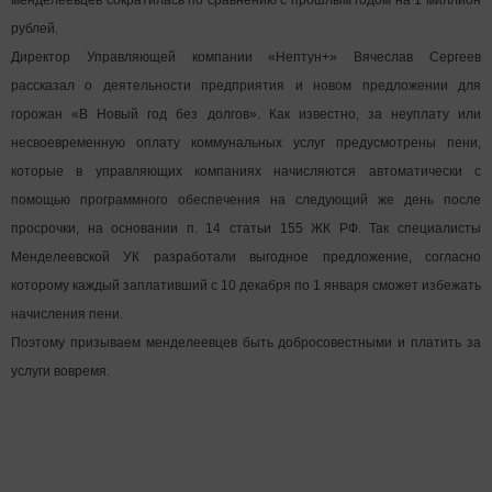
менделеевцев сократилась по сравнению с прошлым годом на 1 миллион
рублей.
Директор Управляющей компании «Нептун+» Вячеслав Сергеев
рассказал о деятельности предприятия и новом предложении для
горожан «В Новый год без долгов». Как известно, за неуплату или
несвоевременную оплату коммунальных услуг предусмотрены пени,
которые в управляющих компаниях начисляются автоматически с
помощью программного обеспечения на следующий же день после
просрочки, на основании п. 14 статьи 155 ЖК РФ. Так специалисты
Менделеевской УК разработали выгодное предложение, согласно
которому каждый заплативший с 10 декабря по 1 января сможет избежать
начисления пени.
Поэтому призываем менделеевцев быть добросовестными и платить за
услуги вовремя.