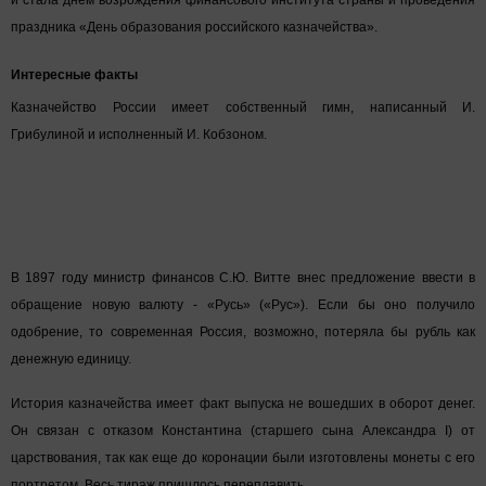
праздника «День образования российского казначейства».
Интересные факты
Казначейство России имеет собственный гимн, написанный И.
Грибулиной и исполненный И. Кобзоном.
В 1897 году министр финансов С.Ю. Витте внес предложение ввести в
обращение новую валюту - «Русь» («Рус»). Если бы оно получило
одобрение, то современная Россия, возможно, потеряла бы рубль как
денежную единицу.
История казначейства имеет факт выпуска не вошедших в оборот денег.
Он связан с отказом Константина (старшего сына Александра I) от
царствования, так как еще до коронации были изготовлены монеты с его
портретом. Весь тираж пришлось переплавить.