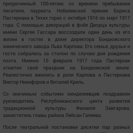
приуроченный 100-летию со времени пребывания
писателя, лауреата Нобелевской премии Бориса
Пастернака в Тихих горах с октября 1916 по март 1917
года. С помощью декораций в фойе Дворца культуры
имени Сергея Гассара воссоздали один день из его
жизни в гостях в доме директора Бондюжского
химического завода Льва Карпова. Его семья, друзья и
гости собрались за столом по случаю дня рождения
поэта. Именно 10 февраля 1917 года Пастернак
отметил свой праздник на Бондюжской земле.
Реалистично вжились в роли Карпова и Пастернака
Виктор Никифоров и Виталий Криль.
Со значимым событием менделеевцев поздравили
руководитель Республиканского цента развития
традиционной культуры Фанзиля Завгарова,
заместитель главы района Лейсан Галеева.
После театральной постановки десятки пар разных