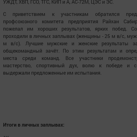
УЖДТ, ХВП, ГСО, ТГС, КИП и А, АС-72М, ЦЭС и ЭС.
С приветствием к участникам обратился предс
профсоюзного комитета предприятия Райхан Саби
пожелал им хороших результатов, ярких побед. Со
проходили в личных заплывах (женщины - 25 м в/с, муж
м в/с). Лучшие мужские и женские результаты з
общекомандный зачёт. По этим результатам и опре
места среди команд. Все участники продемонст
мастерство, спортивный дух, волю к победе и 
выдержали предложенные им испытания.
Итоги в личных заплывах: