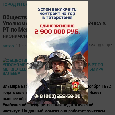
ГОРОД И ГОРОЖАНЕ
Общественным помощником
Уполномоченного по правам ребёнка в
РТ по Менделеевскому району
назначена Эльмира Валеева
автор,
11 февраля 2017 - 05:54
1958
0
0
Эльмира Баязитовна Валеева родилась 23 ноября 1972
года в селе Биклянь Тукаевского района РТ. Имеет
высшее образование. В 1995 году окончила
Елабужский Государственный педагогический
институт. На данный момент она работает учителем