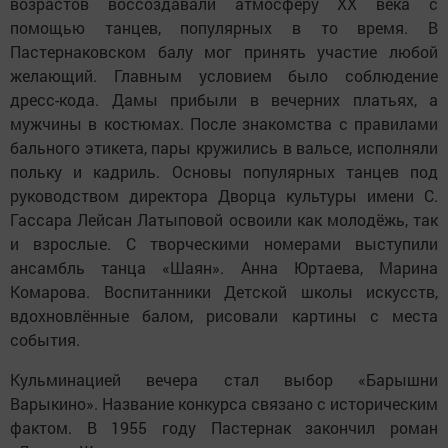
возрастов воссоздавали атмосферу ХХ века с
помощью танцев, популярных в то время. В
Пастернаковском балу мог принять участие любой
желающий. Главным условием было соблюдение
дресс-кода. Дамы прибыли в вечерних платьях, а
мужчины в костюмах. После знакомства с правилами
бального этикета, пары кружились в вальсе, исполняли
польку и кадриль. Основы популярных танцев под
руководством директора Дворца культуры имени С.
Гассара Лейсан Латыповой освоили как молодёжь, так
и взрослые. С творческими номерами выступили
ансамбль танца «Шаян». Анна Юртаева, Марина
Комарова. Воспитанники Детской школы искусств,
вдохновлённые балом, рисовали картины с места
события.
Кульминацией вечера стал выбор «Барышни
Варыкино». Название конкурса связано с историческим
фактом. В 1955 году Пастернак закончил роман