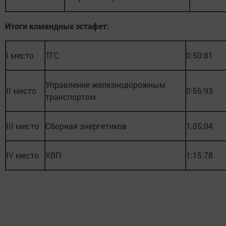
Итоги командных эстафет:
I место
ТГС
0:50:81
Управление железнодорожным
II место
0:56:93
транспортом
III место
Сборная энергетиков
1:05:04
IV место
ХВП
1:15:78