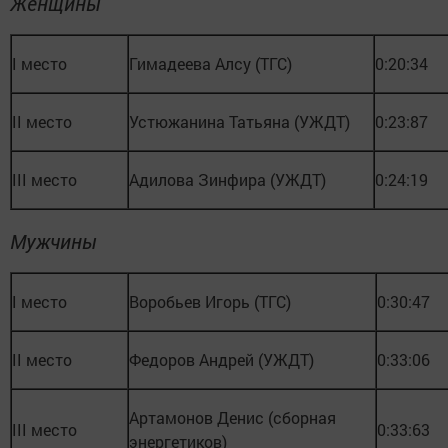
Женщины
I место
Гимадеева Алсу (ТГС)
0:20:34
II место
Устюжанина Татьяна (УЖДТ)
0:23:87
III место
Адилова Зинфира (УЖДТ)
0:24:19
Мужчины
I место
Воробьев Игорь (ТГС)
0:30:47
II место
Федоров Андрей (УЖДТ)
0:33:06
Артамонов Денис (сборная
III место
0:33:63
энергетиков)