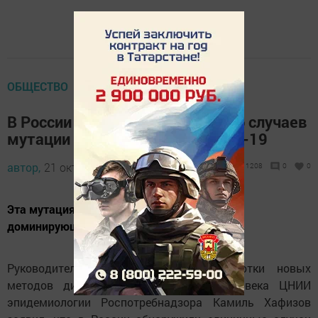
ОБЩЕСТВО
В России обнаружили несколько случаев
мутации дельта-штамма COVID-19
автор,
21 октября 2021 - 10:20
1208
0
0
Эта мутация на 10-15% заразнее всё ещё
доминирующего в мире предшественника.
Руководитель научной группы разработки новых
методов диагностики заболеваний человека ЦНИИ
эпидемиологии Роспотребнадзора Камиль Хафизов