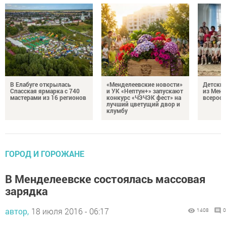
В Елабуге открылась
«Менделеевские новости»
Детский
Спасская ярмарка с 740
и УК «Нептун+» запускают
из Менд
мастерами из 16 регионов
конкурс «ЧЭЧЭК фест» на
всеросс
лучший цветущий двор и
клумбу
ГОРОД И ГОРОЖАНЕ
В Менделеевске состоялась массовая
зарядка
автор,
18 июля 2016 - 06:17
1408
0