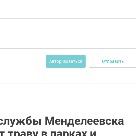
Отправить
Авторизоваться
службы Менделеевска
 траву в парках и