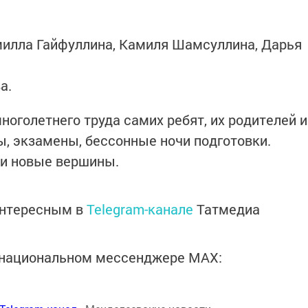
амилла Гайфуллина, Камиля Шамсуллина, Дарья
а.
многолетнего труда самих ребят, их родителей и
ы, экзамены, бессонные ночи подготовки.
 и новые вершины.
интересным в
Telegram-канале
Татмедиа
в национальном мессенджере MАХ: