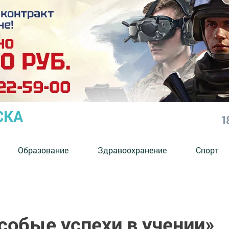
СКА
1
Образование
Здравоохранение
Спорт
собые успехи в учении»