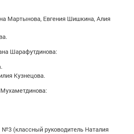
лёна Мартынова, Евгения Шишкина, Алия
ва.
ана Шарафутдинова:
.
илия Кузнецова.
 Мухаметдинова:
й №3 (классный руководитель Наталия