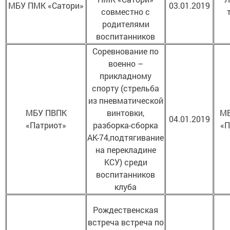
МБУ ПМК «Сатори»
03.01.2019
совместно с
родителями
воспитанников
Соревнование по
военно –
прикладному
спорту (стрельба
из пневматической
МБУ ПВПК
винтовки,
МБ
04.01.2019
«Патриот»
разборка-сборка
«П
АК-74,подтягивание
на перекладине
КСУ) среди
воспитанников
клуба
Рождественская
встреча встреча по