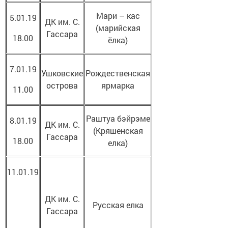
Мари – кас
5.01.19
ДК им. С.
(марийская
Гассара
18.00
ёлка)
7.01.19
Ушковские
Рождественская
острова
ярмарка
11.00
Раштуа бэйрэме
8.01.19
ДК им. С.
(Кряшенская
Гассара
18.00
елка)
11.01.19
ДК им. С.
Русская елка
Гассара