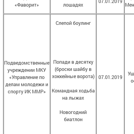
07.01.2019
«Фаворит»
лошадях
Мен
Слепой боулинг
Попади в десятку
Подведомственные
(броски шайбу в
учреждении МКУ
Уш
хоккейные ворота)
«Управление по
07.01.2019
о
делам молодежи и
Командная ходьба
спорту ИК ММР»
на лыжах
Новогодний
биатлон