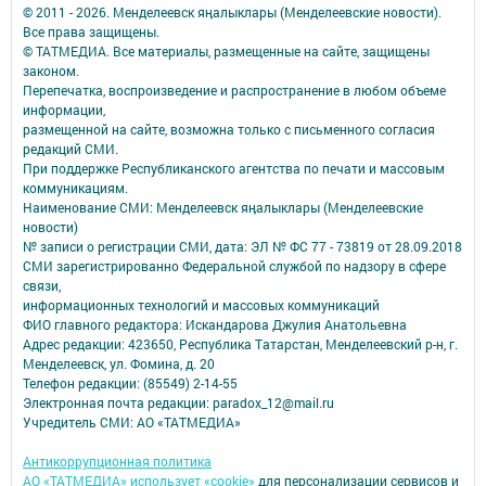
© 2011 - 2026. Менделеевск яӊалыклары (Менделеевские новости).
Все права защищены.
© ТАТМЕДИА. Все материалы, размещенные на сайте, защищены
законом.
Перепечатка, воспроизведение и распространение в любом объеме
информации,
размещенной на сайте, возможна только с письменного согласия
редакций СМИ.
При поддержке Республиканского агентства по печати и массовым
коммуникациям.
Наименование СМИ: Менделеевск яӊалыклары (Менделеевские
новости)
№ записи о регистрации СМИ, дата: ЭЛ № ФС 77 - 73819 от 28.09.2018
СМИ зарегистрированно Федеральной службой по надзору в сфере
связи,
информационных технологий и массовых коммуникаций
ФИО главного редактора: Искандарова Джулия Анатольевна
Адрес редакции: 423650, Республика Татарстан, Менделеевский р-н, г.
Менделеевск, ул. Фомина, д. 20
Телефон редакции: (85549) 2-14-55
Электронная почта редакции: paradox_12@mail.ru
Учредитель СМИ: АО «ТАТМЕДИА»
Антикоррупционная политика
АО «ТАТМЕДИА» использует «cookie»
для персонализации сервисов и