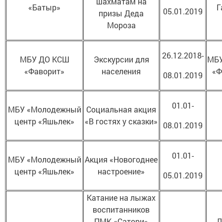
шахматам на
«Батыр»
Г
05.01.2019
призы Деда
Мороза
26.12.2018-
МБУ ДО КСШ
Экскурсии для
МБУ
«Фаворит»
населения
«Ф
08.01.2019
01.01-
МБУ «Молодежный
Социальная акция
центр «Яшьлек»
«В гостях у сказки»
08.01.2019
01.01-
МБУ «Молодежный
Акция «Новогоднее
центр «Яшьлек»
настроение»
05.01.2019
Катание на лыжах
воспитанников
ПМК «Сатори»
Л