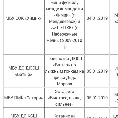
мини-футболу
между командами
«Химик» (г.
М
МБУ СОК «Химик»
04.01.2019
Менделеевск) и
«
«ФШ «LIKE» (г.
Набережные
Челны) 2009-2010
г.р.
Первенство ДЮСШ
«Батыр» по
МБУ ДО ДЮСШ
л
лыжным гонкам на
05.01.2019
«Батыр»
призы Деда
Мороза
Эстафета
М
МБУ ПМК «Сатори»
«Быстрее, выше,
05.01.2019
«
сильнее»
МБУ ДО КСШ
Катание на
це