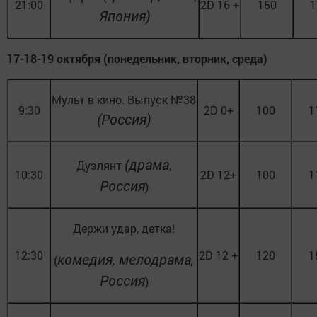
21:00
2D 16 +
150
1
Япония)
17-18-19 октября (понедельник, вторник, среда)
Мульт в кино. Выпуск №38
9:30
2D 0+
100
1
(
Россия)
(драма
Дуэлянт
,
10:30
2D 12+
100
1
Россия
)
Держи удар, детка!
12:30
2D 12 +
120
1
комедия, мелодрама,
(
Россия
)