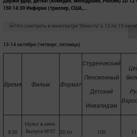
Держи удар, детка! (комедия, мелодрама, Россия) 2D 12 
150 14:30 Инферно (триллер, США,...
13-14 октября (четверг, пятница)
Студенческий
Це
Пенсионный
бил
Время
Фильм
Формат
Детский
Ру
Взро
Инвалидам
Мульт в кино.
Выпуск №37
9:30
2D 0+
100
11