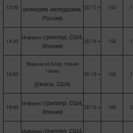
12:30
2D 12 +
150
1
комедия, мелодрама,
(
Россия
)
триллер, США,
Инферно (
14:30
2D 16 +
150
1
Япония
)
Ведьма из Блэр: Новая
глава
16:50
2D 18 +
150
1
(ужасы, США
)
триллер, США,
Инферно (
18:40
2D 16 +
180
2
Япония
)
триллер, США,
Инферно (