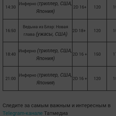
триллер, США,
Инферно (
14:30
2D 16+
120
1
Япония)
Ведьма из Блэр: Новая
16:50
2D 18+
120
1
(ужасы, США)
глава
(триллер, США,
Инферно
18:40
2D 16 +
150
1
Япония
)
триллер, США,
Инферно (
21:00
2D 16 +
120
1
Япония
)
Следите за самым важным и интересным в
Telegram-канале
Татмедиа