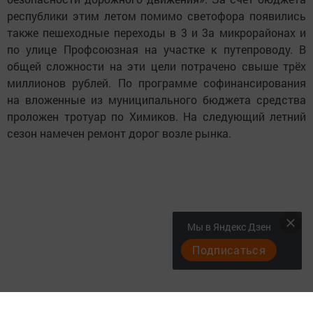
республики этим летом помимо светофора появились
также пешеходные переходы в 3 и 3а микрорайонах и
по улице Профсоюзная на участке к путепроводу. В
общей сложности на эти цели потрачено свыше трёх
миллионов рублей. По программе софинансирования
на вложенные из муниципального бюджета средства
проложен тротуар по Химиков. На следующий летний
сезон намечен ремонт дорог возле рынка.
Мы в Яндекс Дзен
Подписаться