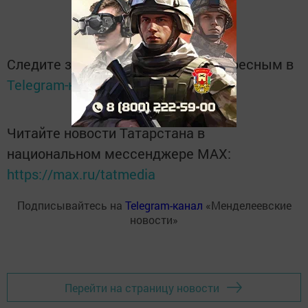
Следите за самым важным и интересным в
Telegram-канале
Татмедиа
Читайте новости Татарстана в
национальном мессенджере MАХ:
https://max.ru/tatmedia
Подписывайтесь на
Telegram-канал
«Менделеевские
новости»
Перейти на страницу новости