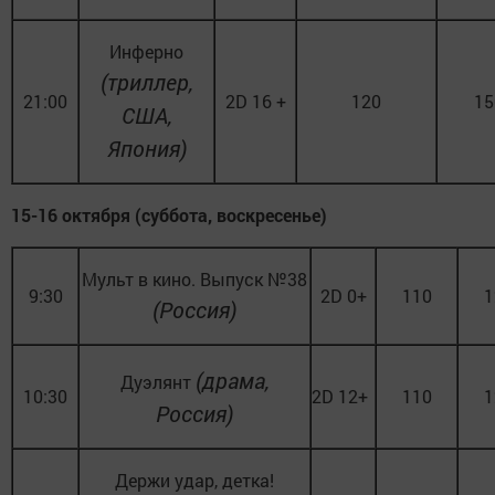
Инферно
(триллер,
21:00
2D 16 +
120
15
США,
Япония)
15-16 октября (суббота, воскресенье)
Мульт в кино. Выпуск №38
9:30
2D 0+
110
1
(Россия
)
(драма,
Дуэлянт
10:30
2D 12+
110
1
Россия)
Держи удар, детка!