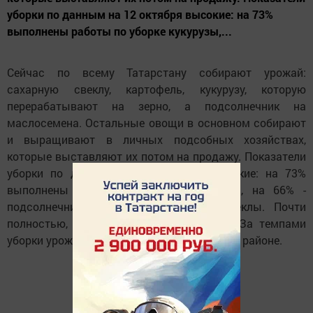
уборки по данным на 12 октября высокие: на 73%
выполнены работы по уборке кукурузы,...
Сейчас по всему Татарстану собирают урожай:
сахарную свеклу, картофель, кукурузу, которую
перерабатывают на зерно, а подсолнечник на
маслосемена. Остальные овощи в основном собирают
и выращивают в личных подсобных хозяйствах,
которые выставляют их потом на продажу. Показатели
уборки по данным на 12 октября высокие: на 73%
выполнены работы по уборке кукурузы, на 66% -
подсолнечника, на 74% - сахарной свеклы. Почти
полностью, на 95%, собрали картофель. За темпами
уборки урожая тщательно следят в каждом районе.