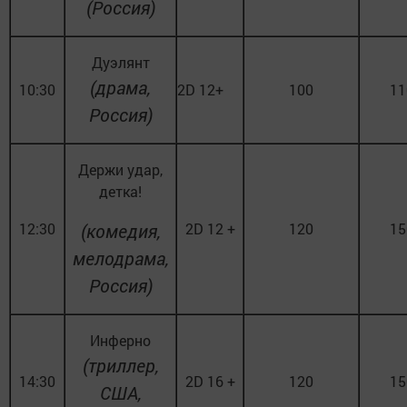
(Россия)
Дуэлянт
(драма,
10:30
2D 12+
100
11
Россия)
Держи удар,
детка!
12:30
(комедия,
2D 12 +
120
15
мелодрама,
Россия)
Инферно
(триллер,
14:30
2D 16 +
120
15
США,