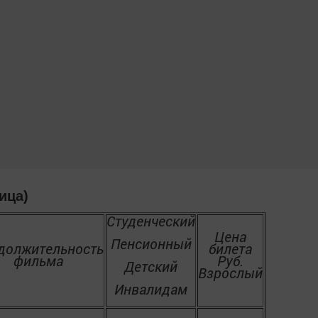
ица)
Студенческий
Цена
Пенсионный
должительность
билета
фильма
Руб.
Детский
Взрослый
Инвалидам