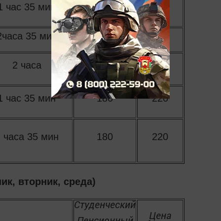
1 час 35 мин
110
120
2часа 35 мин
160
180
2 часа
160
180
1 час 35 мин
180
220
 часа 35 мин
180
220
ик, вторник, среда)
Студенческий
Цена
Пенсионный