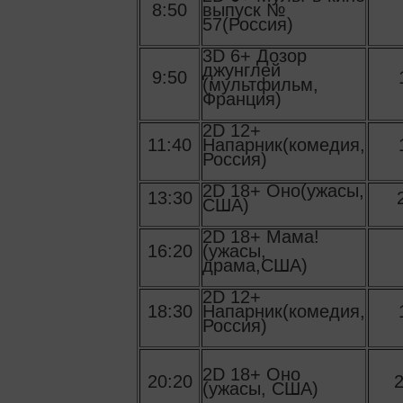
8:50
выпуск №
57(Россия)
3D 6+ Дозор
джунглей
9:50
(мультфильм,
Франция)
2D 12+
11:40
Напарник(комедия,
Россия)
2D 18+ Оно(ужасы,
13:30
США)
2D 18+ Мама!
16:20
(ужасы,
драма,США)
2D 12+
18:30
Напарник(комедия,
Россия)
2D 18+ Оно
20:20
2
(ужасы, США)