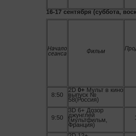
16-17 сентября (суббота, вос
Начало
Про
Фильм
сеанса
2D
0+
Мульт в кино
8:50
выпуск №
58(Россия)
3D 6+ Дозор
джунглей
9:50
(мультфильм,
Франция)
2D 12+