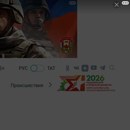
8+
РУС
ТАТ
Происшествия
Новости Госавтоинспекции