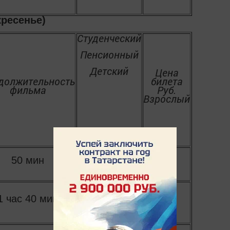
кресенье)
Студенческий
Пенсионный
Детский
Цена
должительность
билета
фильма
Руб.
Взрослый
Инвалидам
50 мин
110
120
1 час 40 мин
130
170