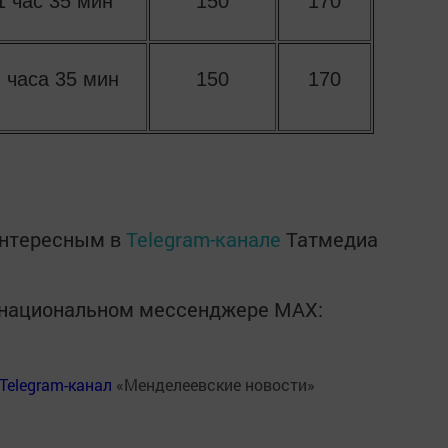
1 час 35 мин
150
170
 часа 35 мин
150
170
интересным в
Telegram-канале
Татмедиа
в национальном мессенджере MАХ:
Telegram-канал
«Менделеевские новости»