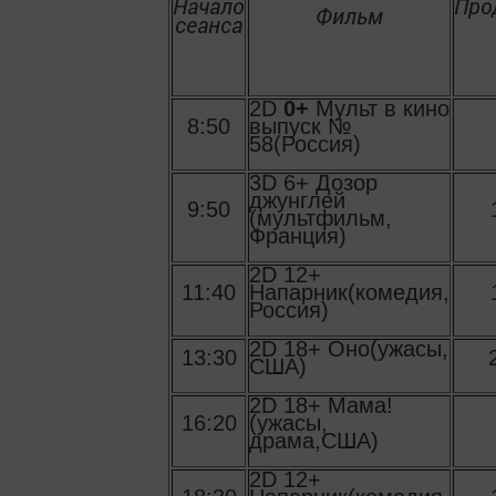
Начало
Про
Фильм
сеанса
2D
0+
Мульт в кино
8:50
выпуск №
58(Россия)
3D 6+ Дозор
джунглей
9:50
(мультфильм,
Франция)
2D 12+
11:40
Напарник(комедия,
Россия)
2D 18+ Оно(ужасы,
13:30
США)
2D 18+ Мама!
16:20
(ужасы,
драма,США)
2D 12+