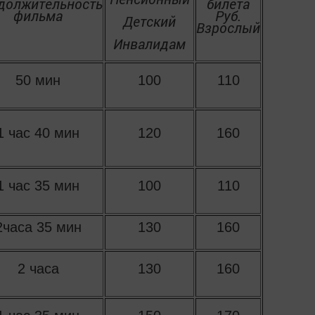
должительность
билета
фильма
Руб.
Детский
Взрослый
Инвалидам
50 мин
100
110
1 час 40 мин
120
160
1 час 35 мин
100
110
2часа 35 мин
130
160
2 часа
130
160