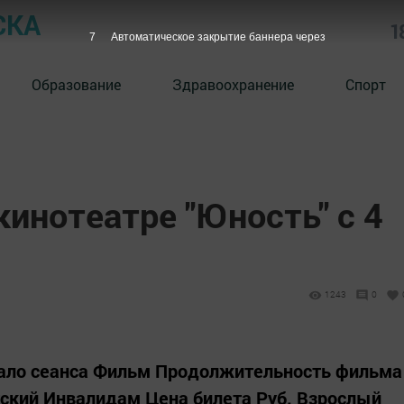
СКА
1
6
Автоматическое закрытие баннера через
Образование
Здравоохранение
Спорт
кинотеатре "Юность" с 4
1243
0
ачало сеанса Фильм Продолжительность фильма
ский Инвалидам Цена билета Руб. Взрослый