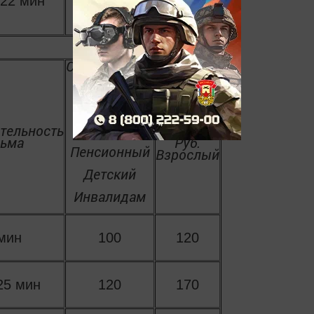
 22 мин
200
250
Студенческий
Цена
тельность
билета
ьма
Руб.
Пенсионный
Взрослый
Детский
Инвалидам
мин
100
120
25 мин
120
170