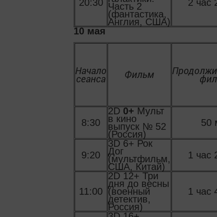
20:30
2 час 
Часть 2
(фантастика,
Англия, США)
10 мая
Начало
Продолжи
Фильм
сеанса
фил
2D
0+
Мульт
в кино
8:30
50 
выпуск № 52
(Россия)
3D 6+ Рок
Дог
9:20
1 час 
(мультфильм,
США, Китай)
2D 12+ Три
дня до весны
11:00
(военный
1 час 
детектив,
Россия)
3D 16+