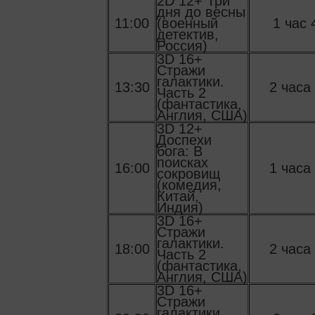
2D 12+ Три
дня до весны
11:00
(военный
1 час 
детектив,
Россия)
3D 16+
Стражи
галактики.
13:30
2 часа
Часть 2
(фантастика,
Англия, США)
3D 12+
Доспехи
бога: В
поисках
16:00
1 часа
сокровищ
(комедия,
Китай,
Индия)
3D 16+
Стражи
галактики.
18:00
2 часа
Часть 2
(фантастика,
Англия, США)
3D 16+
Стражи
галактики.