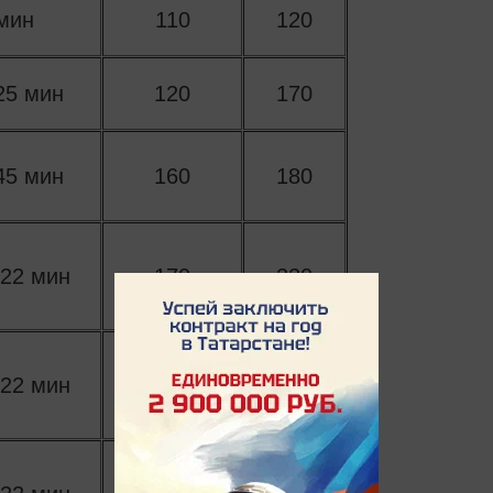
мин
110
120
25 мин
120
170
45 мин
160
180
 22 мин
170
220
 22 мин
200
250