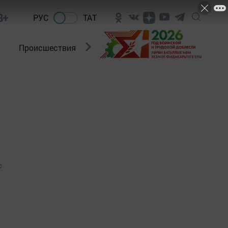
8+
РУС
ТАТ
Происшествия
Новости Госавтоинспекции
0