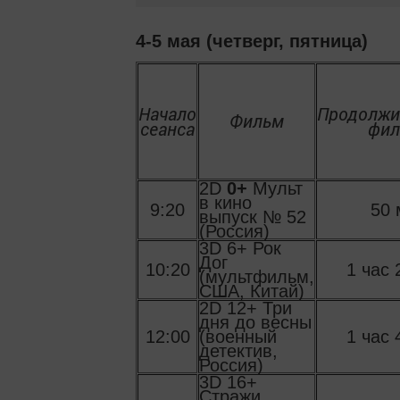
4-5 мая (четверг, пятница)
Начало
Продолжи
Фильм
сеанса
фил
2D
0+
Мульт
в кино
9:20
50 
выпуск № 52
(Россия)
3D 6+ Рок
Дог
10:20
1 час 
(мультфильм,
США, Китай)
2D 12+ Три
дня до весны
12:00
(военный
1 час 
детектив,
Россия)
3D 16+
Стражи