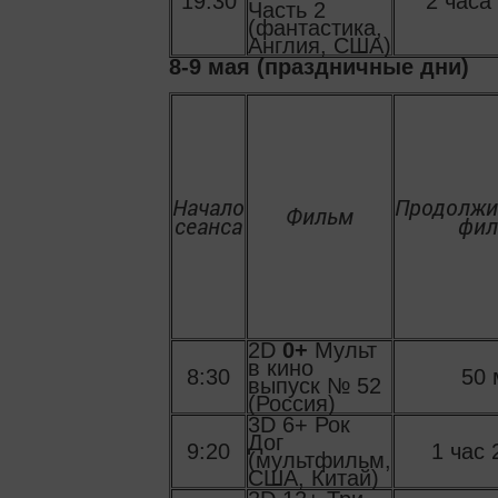
19:30
2 часа
Часть 2
(фантастика,
Англия, США)
8-9 мая (праздничные дни)
Начало
Продолжи
Фильм
сеанса
фил
2D
0+
Мульт
в кино
8:30
50 
выпуск № 52
(Россия)
3D 6+ Рок
Дог
9:20
1 час 
(мультфильм,
США, Китай)