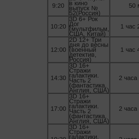
в кино
9:20
50 
выпуск №
52(Россия)
3D 6+ Рок
Дог
10:20
1 час 
(мультфильм,
США, Китай)
2D 12+ Три
дня до весны
12:00
(военный
1 час 
детектив,
Россия)
3D 16+
Стражи
галактики.
14:30
2 часа
Часть 2
(фантастика,
Англия, США)
3D 16+
Стражи
галактики.
17:00
2 часа
Часть 2
(фантастика,
Англия, США)
3D 16+
Стражи
галактики.