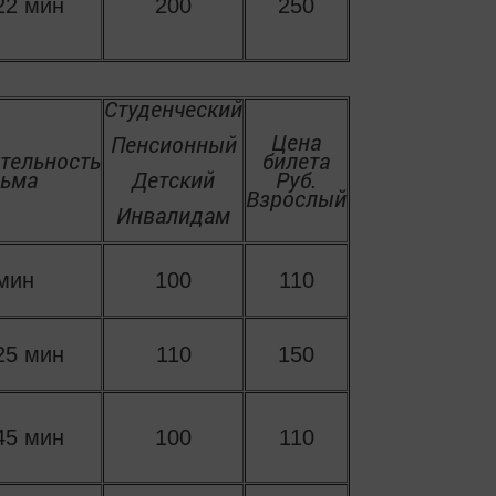
22 мин
200
250
Студенческий
Цена
Пенсионный
тельность
билета
ьма
Детский
Руб.
Взрослый
Инвалидам
мин
100
110
25 мин
110
150
45 мин
100
110