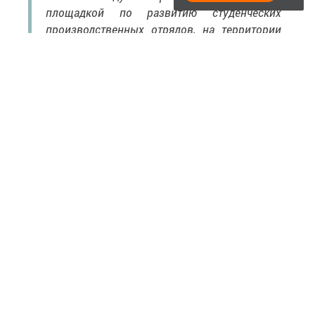
площадкой по развитию студенческих
производственных отрядов, на территории
республики организовано 4 всероссийских
трудовых проекта с рекордным охватом
более 1600 человек из 45 регионов страны.
Проделана большая работа и нам очень
важно представить ее в рамках Слета
на высшем уровне», — отмечает директор
Республиканского центра студенческих
трудовых отрядов, член Наблюдательного
совета Российских студенческих отрядов
Василий Ислаев.
Церемония открытия Юбилейного слета традиционно
пройдет в Государственном Кремлевском дворце.
В праздничном концерте примут участие
представители власти, организаций партнеров,
участники студенческих отрядов всех поколений. Также