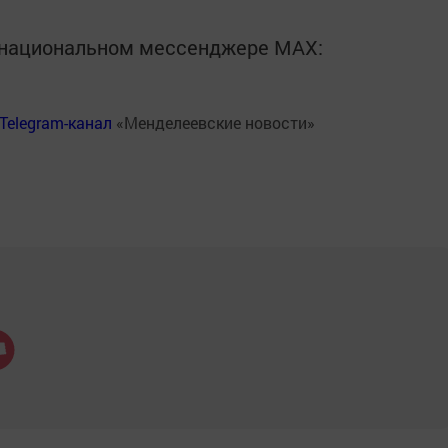
в национальном мессенджере MАХ:
Telegram-канал
«Менделеевские новости»