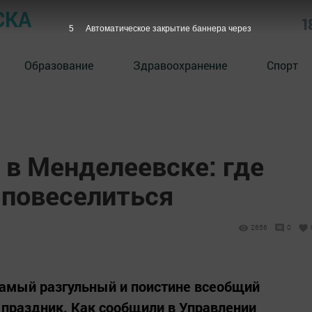
СКА
1
4
Автоматическое закрытие баннера через
Образование
Здравоохранение
Спорт
 в Менделеевске: где
 повеселиться
2656
0
самый разгульный и поистине всеобщий
праздник. Как сообщили в Управлении