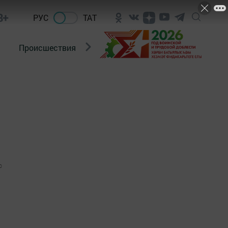
8+
РУС
ТАТ
Происшествия
Новости Госавтоинспекции
0