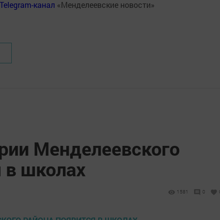
Telegram-канал
«Менделеевские новости»
ории Менделеевского
 в школах
1581
0