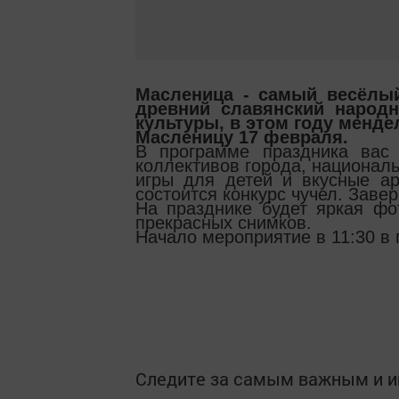
Масленица - самый весёлы
древний славянский народ
культуры, в этом году менд
Масленицу 17 февраля.
В программе праздника вас 
коллективов города, национал
игры для детей и вкусные а
состоится конкурс чучел. Заве
На празднике будет яркая фо
прекрасных снимков.
Начало мероприятие в 11:30 в 
Следите за самым важным и 