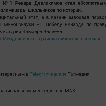
ии №1 Ренард Девликамов стал абсолютны
 олимпиады школьников по истории.
ципальный этап, а в Казани завоевал перво
 Минобрнауки РТ. Победу Ренарда по прав
ль истории Эльмира Валеева.
и Менделеевского района появится в школах
интересным в
Telegram-канале
Татмедиа
в национальном мессенджере MАХ: