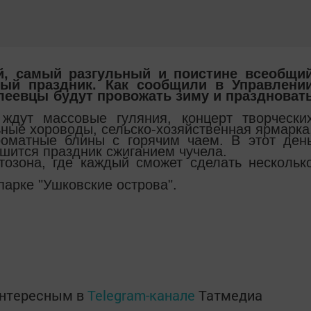
й, самый разгульный и поистине всеобщи
ный праздник. Как сообщили в Управлени
елеевцы будут провожать зиму и праздноват
ждут массовые гуляния, концерт творчески
ьные хороводы, сельско-хозяйственная ярмарка
роматные блины с горячим чаем. В этот ден
ршится праздник сжиганием чучела.
тозона, где каждый сможет сделать нескольк
парке "Ушковские острова".
интересным в
Telegram-канале
Татмедиа