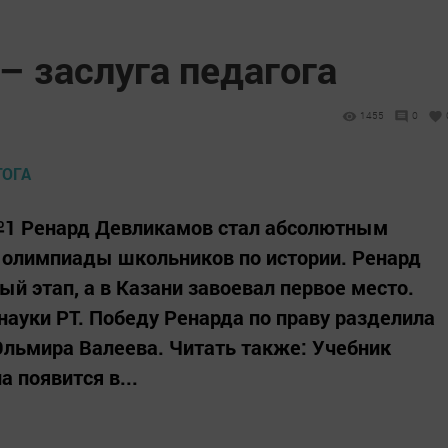
– заслуга педагога
1455
0
№1 Ренард Девликамов стал абсолютным
 олимпиады школьников по истории. Ренард
й этап, а в Казани завоевал первое место.
ауки РТ. Победу Ренарда по праву разделила
 Эльмира Валеева. Читать также: Учебник
 появится в...