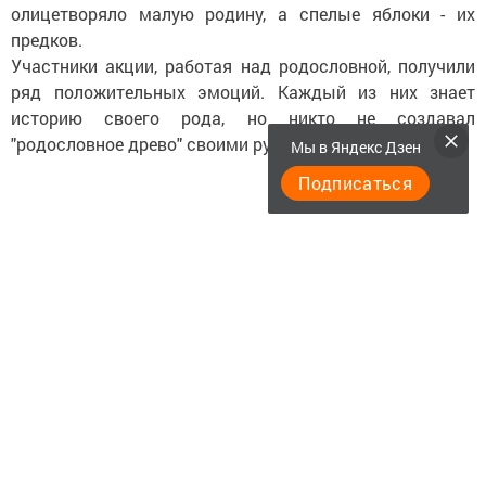
олицетворяло малую родину, а спелые яблоки - их
предков.
Участники акции, работая над родословной, получили
ряд положительных эмоций. Каждый из них знает
историю своего рода, но никто не создавал
"родословное древо" своими руками.
Мы в Яндекс Дзен
Подписаться
Следите за самым важным и интересным в
Telegram-канале
Татмедиа
Читайте новости Татарстана в
национальном мессенджере MАХ: