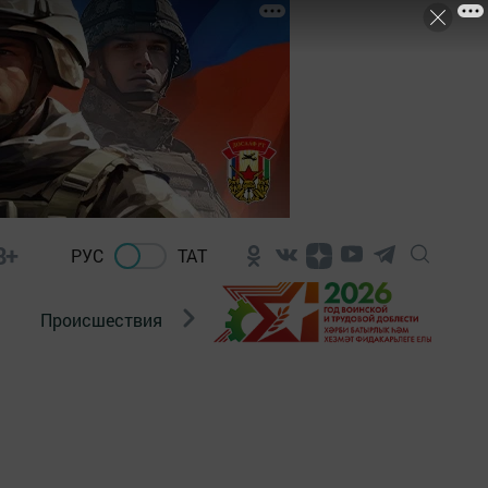
8+
РУС
ТАТ
Происшествия
Новости Госавтоинспекции