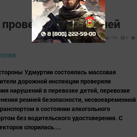
 проверяли водителей
1780
0
стороны Удмуртии состоялась массовая
вители дорожной инспекции проверяли
ия нарушений в перевозке детей, перевозке
енения ремней безопасности, несвоевременной
ранспортом в состоянии алкогольного
ортом без водительского удостоверения. С
кторов спорилась....