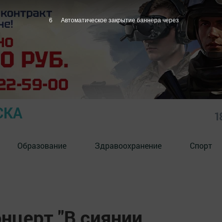
5
Автоматическое закрытие баннера через
СКА
1
Образование
Здравоохранение
Спорт
нцерт "В сиянии