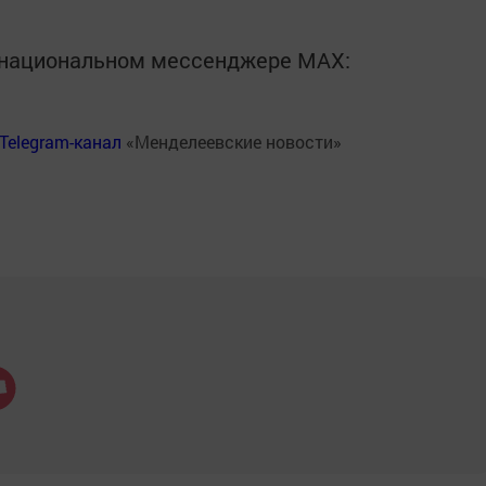
в национальном мессенджере MАХ:
Telegram-канал
«Менделеевские новости»