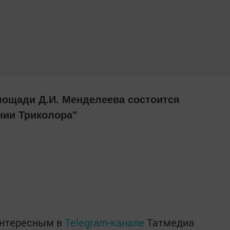
 площади Д.И. Менделеева состоится
нии Триколора"
интересным в
Telegram-канале
Татмедиа