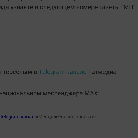
ейда узнаете в следующем номере газеты "МН"
интересным в
Telegram-канале
Татмедиа
в национальном мессенджере MАХ:
Telegram-канал
«Менделеевские новости»