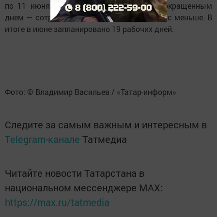
по 11 июня, при этом 11 июня станет сокращенным
днем — сотрудники отработают на один час меньше. В
итоге в июне запланировано 19 рабочих дней.
Фото: © Владимир Васильев / «Татар-информ»
Следите за самым важным и интересным в
Telegram-канале
Татмедиа
Читайте новости Татарстана в
национальном мессенджере MАХ:
https://max.ru/tatmedia