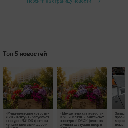
Перейти на страницу новости
Топ 5 новостей
«Менделеевские новости»
«Менделеевские новости»
Запаса
и УК «Нептун+» запускают
и УК «Нептун+» запускают
правиль
конкурс «ЧЭЧЭК фест» на
конкурс «ЧЭЧЭК фест» на
морозил
лучший цветущий двор и
лучший цветущий двор и
дома
клумбу
клумбу