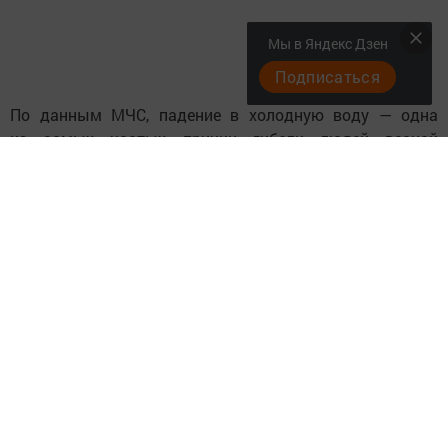
Мы в Яндекс Дзен
Подписаться
По данным МЧС, падение в холодную воду — одна
из самых частых причин гибели людей весной
и ранним летом. В прошлом году в Татарстане из-за
подобных инцидентов погибли более 20 человек.
Следите за самым важным и интересным в
Telegram-канале
Татмедиа
Читайте новости Татарстана в
национальном мессенджере MАХ:
https://max.ru/tatmedia