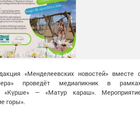
едакция «Менделеевских новостей» вместе 
фера» проведёт медиапикник в рамка
ля «Күрше» — «Матур караш». Мероприяти
е горы».