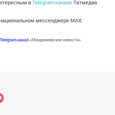
интересным в
Telegram-канале
Татмедиа
в национальном мессенджере MАХ:
Telegram-канал
«Менделеевские новости»