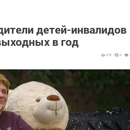
ители детей-инвалидов
выходных в год
376
0