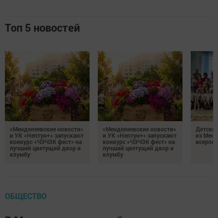
Топ 5 новостей
«Менделеевские новости»
«Менделеевские новости»
Детский
и УК «Нептун+» запускают
и УК «Нептун+» запускают
из Менд
конкурс «ЧЭЧЭК фест» на
конкурс «ЧЭЧЭК фест» на
всеросс
лучший цветущий двор и
лучший цветущий двор и
клумбу
клумбу
ОБЩЕСТВО