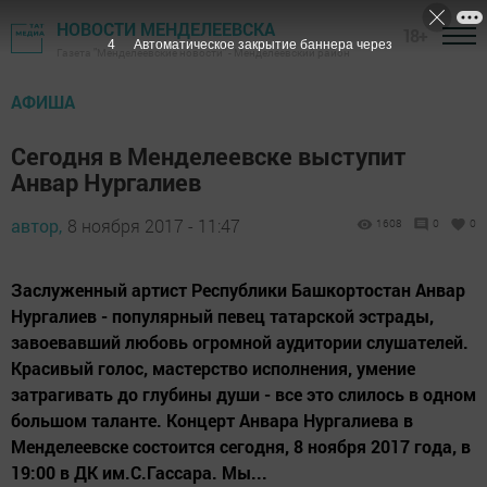
НОВОСТИ МЕНДЕЛЕЕВСКА
18+
3
Автоматическое закрытие баннера через
Газета "Менделеевские новости" - Менделеевский район
АФИША
Сегодня в Менделеевске выступит
Анвар Нургалиев
автор,
8 ноября 2017 - 11:47
1608
0
0
Заслуженный артист Республики Башкортостан Анвар
Нургалиев - популярный певец татарской эстрады,
завоевавший любовь огромной аудитории слушателей.
Красивый голос, мастерство исполнения, умение
затрагивать до глубины души - все это слилось в одном
большом таланте. Концерт Анвара Нургалиева в
Менделеевске состоится сегодня, 8 ноября 2017 года, в
19:00 в ДК им.С.Гассара. Мы...