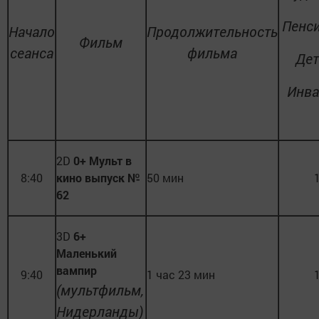
Пенс
Начало
Продолжительность
Фильм
сеанса
фильма
Дет
Инв
2D
0+ Мульт в
8:40
кино выпуск №
50 мин
62
3D
6+
Маленький
вампир
9:40
1 час 23 мин
(мультфильм,
Нидерланды)