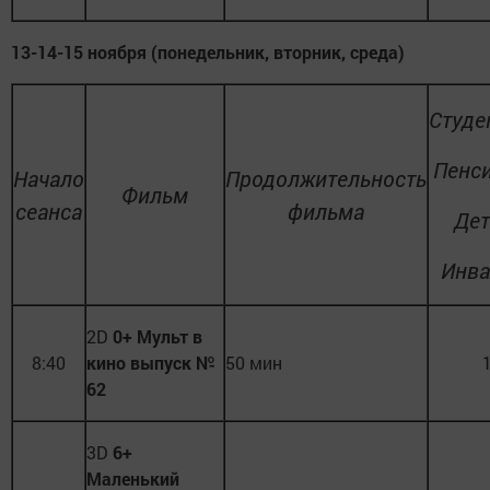
13-14-15 ноября (понедельник, вторник, среда)
Студе
Пенс
Начало
Продолжительность
Фильм
сеанса
фильма
Дет
Инв
2D
0+ Мульт в
8:40
кино выпуск №
50 мин
62
3D
6+
Маленький