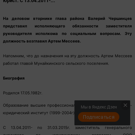
юрист. С 13.04.2011-...
На деловом вторнике глава района Валерий Чершинцев
представил исполняющего обязанности заместителя
руководителя исполкома по социальным вопросам. Эту
должность возглавил Артем Мессеев.
Напомним, что до назначения на эту должность Артем Мессеев
работал главой Мунайкинского сельского поселения.
Биография
Родился 17.05.1982г.
Образование высшее профессиональное. Казанский социально-
Мы в Яндекс Дзен
юридический институт (1999-2004г). Специальность: юрист.
Подписаться
С 13.04.2011- по 31.03.2015г. заместитель генерального