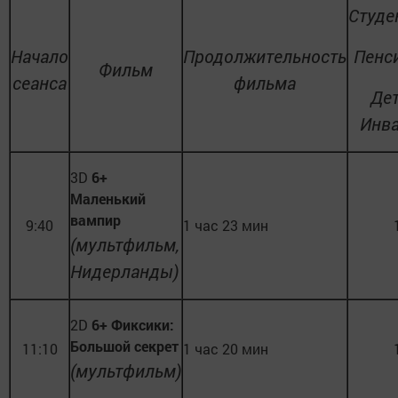
Студе
Начало
Продолжительность
Пенс
Фильм
сеанса
фильма
Дет
Инв
3D
6+
Маленький
вампир
9:40
1 час 23 мин
(мультфильм,
Нидерланды)
2D
6+ Фиксики:
Большой секрет
11:10
1 час 20 мин
(мультфильм)