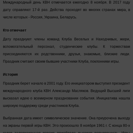
Международный день КВН отмечается ежегодно 8 ноября. В 2017 году
дату справляют 17-й раз. Действа проходят во многих странах мира, в
числе которых - Россия, Украина, Беларусь.
Кто отмечает
Дату празднуют члены команд Клуба Веселых и Находчивых, жюри,
вспомогательный персонал, студенческие клубы. К торжествам
присоединяются их родственники, друзья, знакомые, близкие люди.
Праздник считают своим бывшие участники Клуба, поклонники игры.
История
Праздник берет начало в 2001 году. Его инициатором выступил президент
международного клуба КВН Александр Масляков. Ведущий Высшей лиги
высказал идею о всемирном праздновании события. Инициатива нашла
широкую поддержку среди участников Клуба.
Выбранная дата имеет символическое значение. Она приурочена выходу
на экраны первой игры КВН. Это произошло 8 ноября 1961 г. C конца 80-х
годов телевизионная версия приобрела высокую популярность. Игры