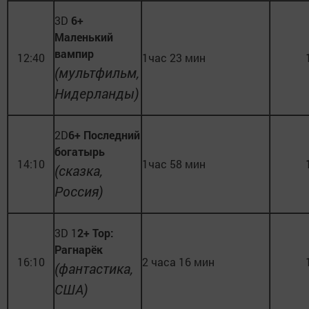
3D
6+
Маленький
вампир
12:40
1час 23 мин
(мультфильм,
Нидерланды)
2D
6+ Последний
богатырь
14:10
1час 58 мин
(сказка,
Россия)
3D 1
2+ Тор:
Рагнарёк
16:10
2 часа 16 мин
(фантастика,
США)