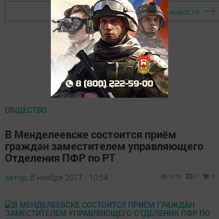
Перейти на страницу новости
ОБЩЕСТВО
В Менделеевске состоится приём
граждан заместителем управляющего
Отделения ПФР по РТ
автор,
8 ноября 2017 - 10:54
1316
0
0