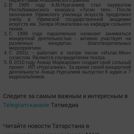
Аврюз-Тамак Альшеевского района.
В 1995 году А.М.Нургалиев стал лауреатом
Республиканского конкурса «Туган тел». После
окончания Уфимского училища искусств продолжил
учебу в Уфимской государственной академии
искусств им. Загира Исмагилова на кафедре сольного
пения.
С 1998 года параллельно начинает заниматься
концертной деятельностью - активно участвует на
различных концертах, благотворительных
мероприятиях.
С 2001г. - работает в театре песни «Ихлас-Мон»
солистом. Является соучредителем театра.
В 2010 году Анвар Марварович создает свой сольный
проект - ИП «Нургалиев». За время своей концертной
деятельности Анвар Нургалиев выпустил 8 аудио и 7
видеоальбомов.
Следите за самым важным и интересным в
Telegram-канале
Татмедиа
Читайте новости Татарстана в