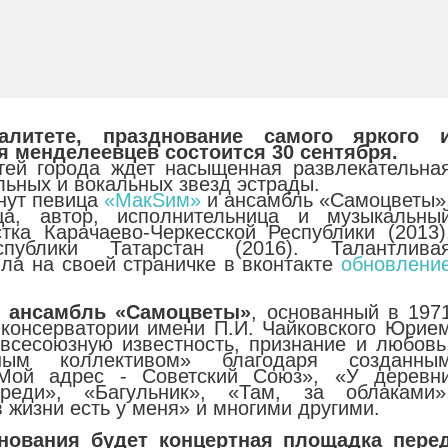
литете, празднование самого яркого 
я менделеевцев состоится 30 сентября.
тей города ждет насыщенная развлекательна
льных и вокальных звезд эстрады.
нут певица
«МакSим»
и ансамбль «Самоцветы»
а, автор, исполнительница и музыкальны
тка Карачаево-Черкесской Республики (2013)
публики Татарстан (2016). Талантлива
ла на своей страничке в вконтакте
обновлени
й ансамбль «Самоцветы»
, основанный в 197
 консерватории имени П.И. Чайковского Юрие
всесоюзную известность, признание и любовь
ым коллективом» благодаря созданны
«Мой адрес - Советский Союз», «У деревн
реди», «Багульник», «Там, за облаками»
в жизни есть у меня» и многими другими.
нования будет концертная площадка пере