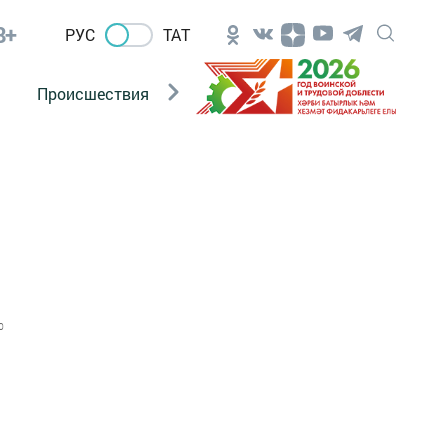
8+
РУС
ТАТ
Происшествия
Новости Госавтоинспекции
0