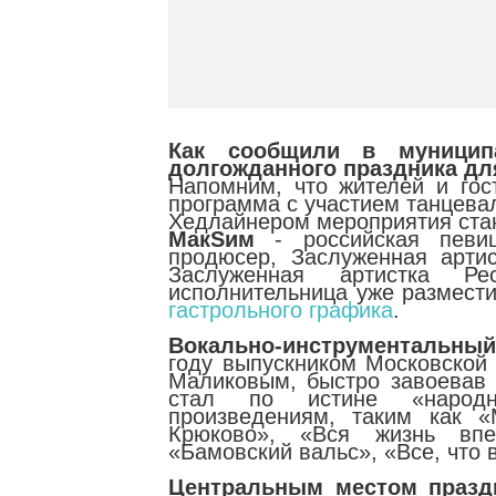
Как сообщили в муниципа
долгожданного праздника дл
Напомним, что жителей и гос
программа с участием танцева
Хедлайнером мероприятия ста
МакSим
- российская певиц
продюсер, Заслуженная артис
Заслуженная артистка Рес
исполнительница уже размести
гастрольного графика
.
Вокально-инструментальны
году выпускником Московской
Маликовым, быстро завоевав 
стал по истине «народн
произведениям, таким как 
Крюково», «Вся жизнь впе
«Бамовский вальс», «Все, что 
Центральным местом празд