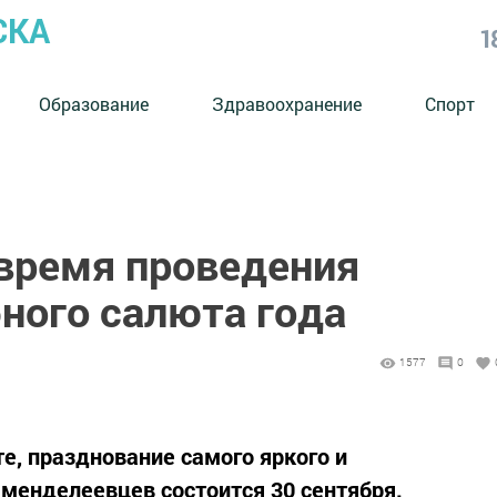
СКА
1
Образование
Здравоохранение
Спорт
 время проведения
ного салюта года
1577
0
е, празднование самого яркого и
менделеевцев состоится 30 сентября.