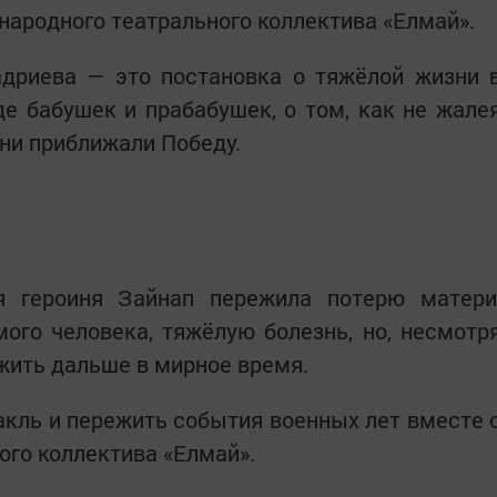
народного театрального коллектива «Елмай».
адриева — это постановка о тяжёлой жизни 
е бабушек и прабабушек, о том, как не жале
ни приближали Победу.
я героиня Зайнап пережила потерю матери
ого человека, тяжёлую болезнь, но, несмотр
 жить дальше в мирное время.
акль и пережить события военных лет вместе 
ого коллектива «Елмай».