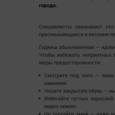
города.
Специалисты связывают это 
пресмыкающихся в весенне-ле
Гадюка обыкновенная — ядовит
Чтобы избежать неприятных 
меры предосторожности:
Смотрите под ноги — змеи 
камнями.
Носите закрытую обувь — выс
Избегайте густых зарослей
видно землю.
Не трогайте змей — даже е