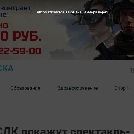
5
Автоматическое закрытие баннера через
СКА
1
Образование
Здравоохранение
Спорт
СДК покажут спектакль-