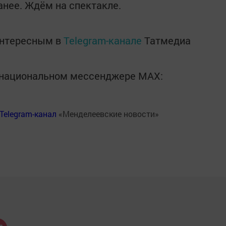
нее. Ждём на спектакле.
интересным в
Telegram-канале
Татмедиа
в национальном мессенджере MАХ:
Telegram-канал
«Менделеевские новости»