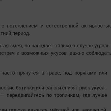
с потеплением и естественной активность
тний период.
ая змея, но нападает только в случае угрозы
встреч и возможных укусов, важно соблюдат
часто прячутся в траве, под корягами или
окие ботинки или сапоги снизят риск укуса.
 — передвигайтесь по тропинкам, где лучше
сли гадюка кажется мёртвой или неопасной,