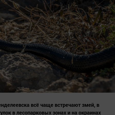
нделеевска всё чаще встречают змей, в
улок в лесопарковых зонах и на окраинах