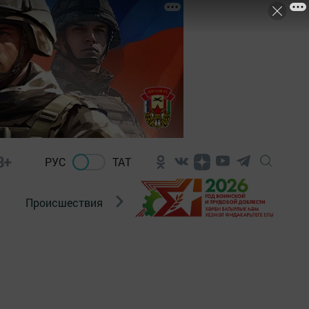
8+
РУС
ТАТ
Происшествия
Новости Госавтоинспекции