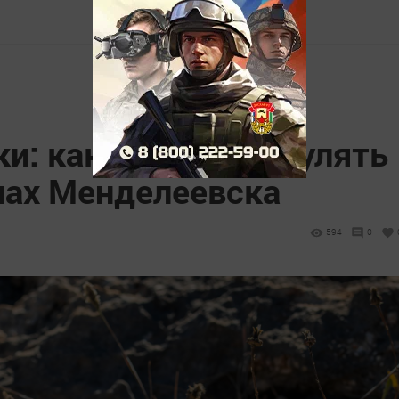
и: как безопасно гулять
нах Менделеевска
594
0