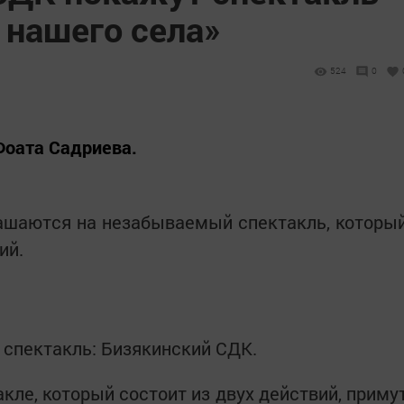
 нашего села»
524
0
Фоата Садриева.
лашаются на незабываемый спектакль, которы
ий.
 спектакль: Бизякинский СДК.
ле, который состоит из двух действий, приму