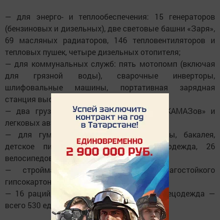
— для энерго- и теплообеспечения: 15 генераторов
(бензиновых и дизельных), две световые башни «Заря»,
69 масляных радиаторов, 146 тепловентиляторов и
тепловых пушек, четыре дизельных отопителя;
— для коммунальных служб: пять мотопомп (включая
для грязной воды), сварочные инверторы,
шлифовальные машины, портативная зарядная
станция высокой мощности;
— два грузовых трицикла, шины для «КАМАЗов» и
легковых автомобилей;
— для гуманитарных центров: продукты, бакалея,
детское питание, средства гигиены, одежда, 26
велосипедов;
— стройматериалы: 200 листов влагостойкого
гипсокартона;
— 16 раций, а также жилеты, обувь и спецодежда —
всего 530 единиц.