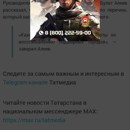
Руководитель аппарата исполкома Казани Булат Алеев
рассказал, что груз сформирован строго по перечню,
который направили из Лисичанска и Рубежного.
«Казань активно поддерживает работы по
восстановлению подшефных городов», —
заверил Алеев.
Следите за самым важным и интересным в
Telegram-канале
Татмедиа
Читайте новости Татарстана в
национальном мессенджере MАХ:
https://max.ru/tatmedia