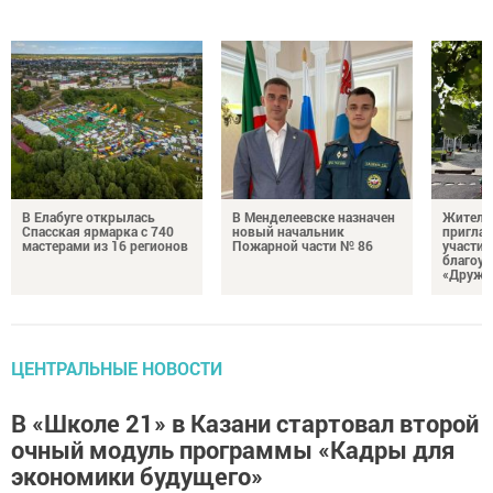
В Елабуге открылась
В Менделеевске назначен
Жителе
Спасская ярмарка с 740
новый начальник
пригла
мастерами из 16 регионов
Пожарной части № 86
участие
благоус
«Дружб
ЦЕНТРАЛЬНЫЕ НОВОСТИ
В «Школе 21» в Казани стартовал второй
очный модуль программы «Кадры для
экономики будущего»