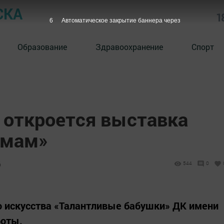
СКА
1
4
Автоматическое закрытие баннера через
Образование
Здравоохранение
Спорт
 откроется выставка
 мам»
6
544
0
о искусства «Талантливые бабушки» ДК имени
боты.