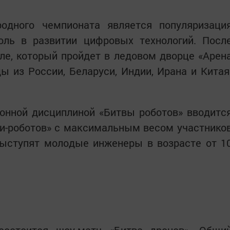
одного чемпионата является популяризаци
ль в развитии цифровых технологий. Посл
ле, который пройдет в ледовом дворце «Арен
 из России, Беларуси, Индии, Ирана и Китая
ионной дисциплиной «Битвы роботов» вводитс
ни-роботов» с максимальным весом участнико
 выступят молодые инженеры в возрасте от 1
остоится шоу-матч «Битва дронов». Общи