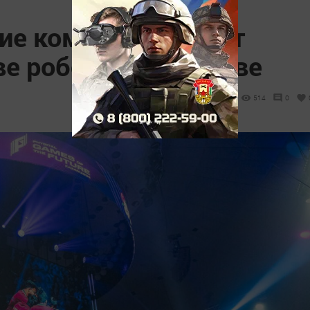
кие команды примут
ве роботов» в Москве
514
0