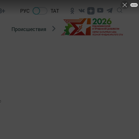
8+
РУС
ТАТ
Происшествия
Новости Госавтоинспекции
0