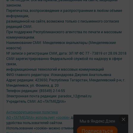
законом.
Перепечатка, воспроизведение и распространение в любом объеме
информации,
размещенной на сайте, возможна только с письменного согласия
редакций СМИ.
При поддержке Республиканского агентства по печати и массовым
коммуникациям.
Наименование СМИ: Менделеевск яӊалыклары (Менделеевские
новости)
№ записи о регистрации СМИ, дата: ЭЛ № ФС 77 - 73819 от 28.09.2018
СМИ зарегистрированно Федеральной службой по надзору в сфере
связи,
информационных технологий и массовых коммуникаций
ФИО главного редактора: Искандарова Джулия Анатольевна
Адрес редакции: 423650, Республика Татарстан, Менделеевский р-н, г.
Менделеевск, ул. Фомина, д. 20
Телефон редакции: (85549) 2-14-55
Электронная почта редакции: paradox_12@mail.ru
Учредитель СМИ: АО «ТАТМЕДИА»
Антикоррупционная политика
АО «ТАТМЕДИА» использует «cookie»
для персонализации сервисов и
Мы в Яндекс Дзен
удобства пользователей сайтом.
Использование «cookie» можно отменить в настройках браузера.
Подписаться