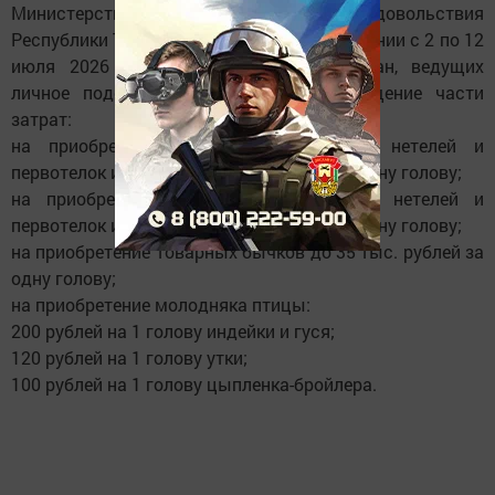
Министерство сельского хозяйства и продовольствия
Республики Татарстан сообщает о проведении с 2 по 12
июля 2026 года приема заявок граждан, ведущих
личное подсобное хозяйство на возмещение части
затрат:
на приобретение товарного поголовья нетелей и
первотелок из расчета 80 тыс. рублей за одну голову;
на приобретение племенного поголовья нетелей и
первотелок из расчета 90 тыс. рублей за одну голову;
на приобретение товарных бычков до 35 тыс. рублей за
одну голову;
на приобретение молодняка птицы:
200 рублей на 1 голову индейки и гуся;
120 рублей на 1 голову утки;
100 рублей на 1 голову цыпленка-бройлера.