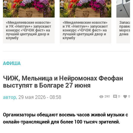
«Менделеевские новости»
«Менделеевские новости»
Запаса
и УК «Нептун+» запускают
и УК «Нептун+» запускают
правиль
конкурс «ЧЭЧЭК фест» на
конкурс «ЧЭЧЭК фест» на
морозил
лучший цветущий двор и
лучший цветущий двор и
дома
клумбу
клумбу
АФИША
ЧИЖ, Мельница и Нейромонах Феофан
выступят в Болгаре 27 июня
автор,
29 мая 2026 - 08:58
290
0
0
Организаторы обещают восемь часов живой музыки с
онлайн-трансляцией для более 100 тысяч зрителей.